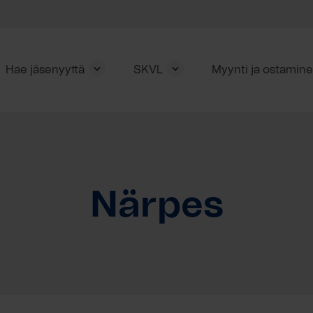
Hae jäsenyyttä
SKVL
Myynti ja ostamin
Närpes