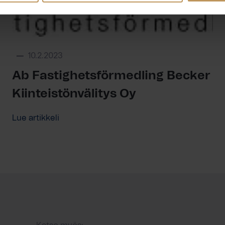
10.2.2023
Ab Fastighetsförmedling Becker
Kiinteistönvälitys Oy
Lue artikkeli