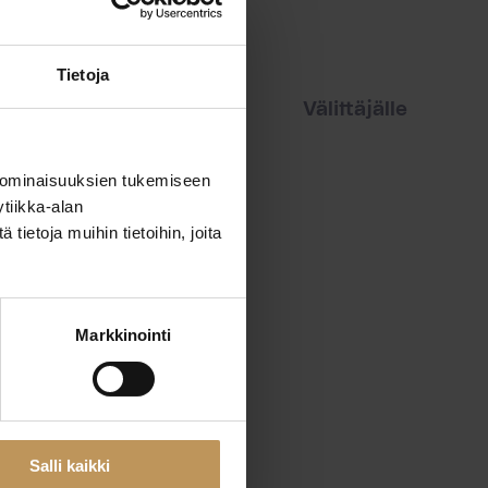
Tietoja
iset
Vuokraajalle
Välittäjälle
 ominaisuuksien tukemiseen
tiikka-alan
ietoja muihin tietoihin, joita
Markkinointi
Salli kaikki