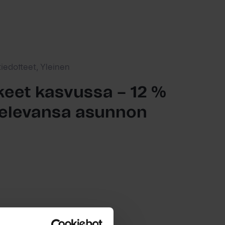
tiedotteet, Yleinen
eet kasvussa – 12 %
ttelevansa asunnon