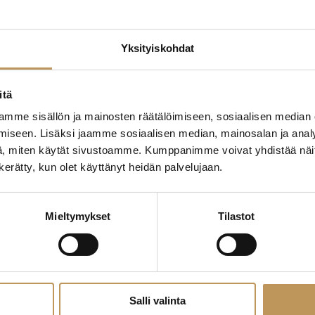
Yksityiskohdat
edotteet
Myyjälle
Ostajalle
Uut
itä
Yleinen
mme sisällön ja mainosten räätälöimiseen, sosiaalisen median
iseen. Lisäksi jaamme sosiaalisen median, mainosalan ja analy
, miten käytät sivustoamme. Kumppanimme voivat yhdistää näitä t
n kerätty, kun olet käyttänyt heidän palvelujaan.
Mieltymykset
Tilastot
Salli valinta