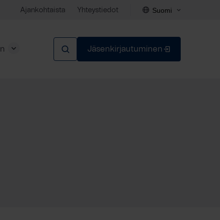
Suomi
Ajankohtaista
Yhteystiedot
en
Jäsenkirjautuminen
Sulje