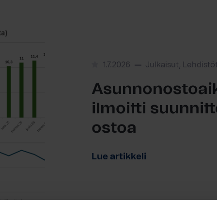
1.7.2026
Julkaisut, Lehdistö
Asunnonostoaik
ilmoitti suunni
ostoa
Lue artikkeli