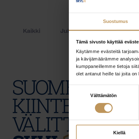
Suostumus
Kaikki
Julkaisut
Lehdistöti
Tämä sivusto käyttää eväste
Käytämme evästeitä tarjoama
ja kävijämäärämme analysoim
kumppaneillemme tietoja siitä
olet antanut heille tai joita o
Suostumuksen
Välttämätön
valinta
Kiellä