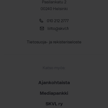
Pasilankatu 2
00240 Helsinki
010 212 2777
liitto@skvl.fi
Tietosuoja- ja rekisteriseloste
Katso myös:
Ajankohtaista
Mediapankki
SKVL ry