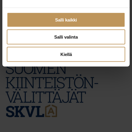
29.2.2024
Tony Lindroos
Salli kaikki
Lue artikkeli
Salli valinta
Kiellä