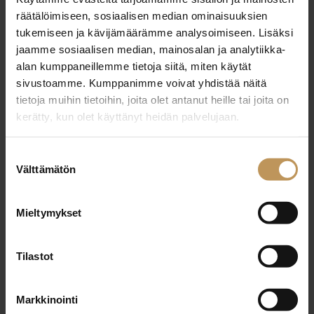
29.2.2024
räätälöimiseen, sosiaalisen median ominaisuuksien
Leena Lindroos
tukemiseen ja kävijämäärämme analysoimiseen. Lisäksi
jaamme sosiaalisen median, mainosalan ja analytiikka-
Lue artikkeli
alan kumppaneillemme tietoja siitä, miten käytät
sivustoamme. Kumppanimme voivat yhdistää näitä
tietoja muihin tietoihin, joita olet antanut heille tai joita on
kerätty, kun olet käyttänyt heidän palvelujaan.
Suostumuksen
Välttämätön
valinta
Mieltymykset
Tilastot
Markkinointi