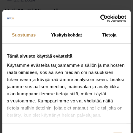
29.2.2024
Veli-Matti Niemelä
Lue artikkeli
Suostumus
Yksityiskohdat
Tietoja
Tämä sivusto käyttää evästeitä
Käytämme evästeitä tarjoamamme sisällön ja mainosten
räätälöimiseen, sosiaalisen median ominaisuuksien
tukemiseen ja kävijämäärämme analysoimiseen. Lisäksi
jaamme sosiaalisen median, mainosalan ja analytiikka-
alan kumppaneillemme tietoja siitä, miten käytät
sivustoamme. Kumppanimme voivat yhdistää näitä
tietoja muihin tietoihin, joita olet antanut heille tai joita on
kerätty, kun olet käyttänyt heidän palvelujaan.
Suostumuksen