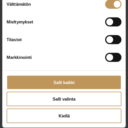
29.2.2024
Välttämätön
valinta
Jonna Kurvinen
Mieltymykset
Lue artikkeli
Tilastot
Markkinointi
Salli kaikki
Salli valinta
Kiellä