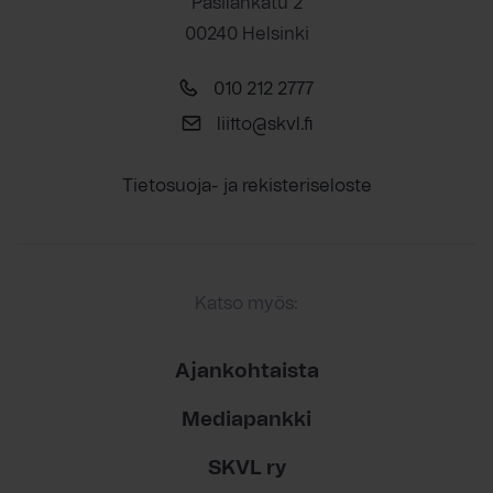
Pasilankatu 2
00240 Helsinki
010 212 2777
liitto@skvl.fi
Tietosuoja- ja rekisteriseloste
Katso myös:
Ajankohtaista
Mediapankki
SKVL ry