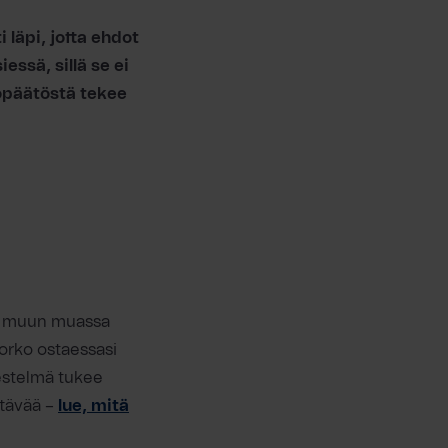
 läpi, jotta ehdot
essä, sillä se ei
opäätöstä tekee
uu muun muassa
korko ostaessasi
jestelmä tukee
tävää –
lue, mitä