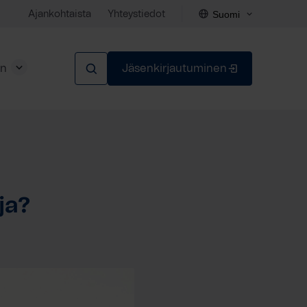
Suomi
Ajankohtaista
Yhteystiedot
en
Jäsenkirjautuminen
Sulje
ja?