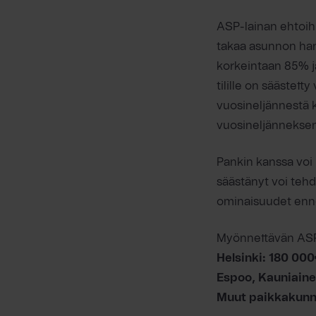
ASP-lainan ehtoihi
takaa asunnon han
korkeintaan 85% j
tilille on säästet
vuosineljännestä
vuosineljänneksen e
Pankin kanssa voi
säästänyt voi tehd
ominaisuudet enne
Myönnettävän ASP-
Helsinki: 180 00
Espoo, Kauniaine
Muut paikkakunn