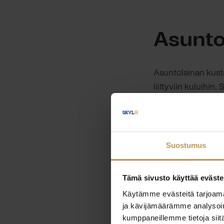
Asunto
Asuntolainan kust
liittyviin kuluihin
Euroopan keskuspa
pankkien omat pri
Todellinen vuosi
Suostumus
Nykyään, kun korko
koostuu suurimmaks
Tämä sivusto käyttää eväste
rahoitetaan esime
Käytämme evästeitä tarjoama
asiakaskohtainen 
ja kävijämäärämme analysoim
kumppaneillemme tietoja siitä