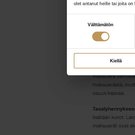
olet antanut heille tai joita o
Lyhenn
Suostumuksen
Välttämätön
valinta
Asuntolainaa voi ly
tasaerälainalla. L
maksuerän olevan a
Kiellä
Annuiteetti
tarko
maksuerä vaihtel
maksuerästä, mutt
osuus kasvaa.
Tasalyhennykses
lisätään korot. La
maksuerät ovat al