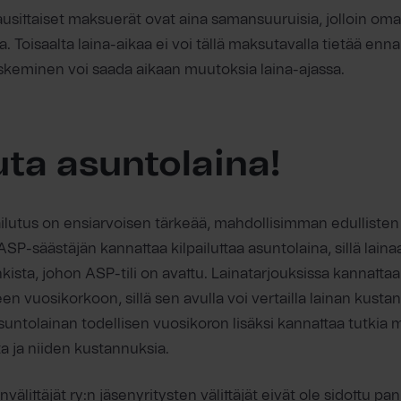
sittaiset maksuerät ovat aina samansuuruisia, jolloin oma
Toisaalta laina-aikaa ei voi tällä maksutavalla tietää ennal
skeminen voi saada aikaan muutoksia laina-ajassa.
uta asuntolaina!
ailutus on ensiarvoisen tärkeää, mahdollisimman edullisten
SP-säästäjän kannattaa kilpailuttaa asuntolaina, sillä laina
ankista, johon ASP-tili on avattu. Lainatarjouksissa kannattaa
en vuosikorkoon, sillä sen avulla voi vertailla lainan kustan
Asuntolainan todellisen vuosikoron lisäksi kannattaa tutkia 
ta ja niiden kustannuksia.
älittäjät ry:n jäsenyritysten välittäjät eivät ole sidottu pa