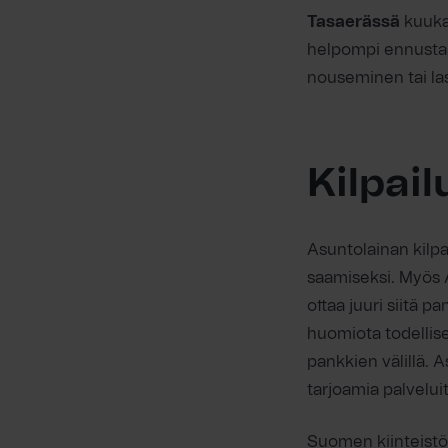
Tasaerässä
kuukau
helpompi ennustaa. 
nouseminen tai la
Kilpail
Asuntolainan kilp
saamiseksi. Myös A
ottaa juuri siitä p
huomiota todellise
pankkien välillä. 
tarjoamia palvelui
Suomen kiinteistönv