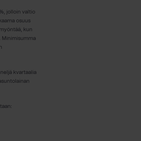
 jolloin valtio
takaama osuus
 myöntää, kun
an. Minimisumma
n
 neljä kvartaalia
 asuntolainan
taan: