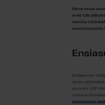
Harva ostaa asunt
eivät tule yllätyk
velvoita mihinkä
asuntokaupasta 
Ensias
Ensiasunnon ostaja
lainan valtiontaka
asunnon. ASP-tilin
nuoria ensimmäis
ensiasunnon osta