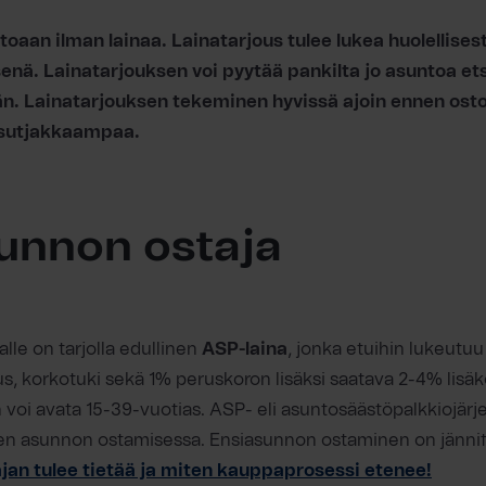
oaan ilman lainaa. Lainatarjous tulee lukea huolellisesti
senä. Lainatarjouksen voi pyytää pankilta jo asuntoa etsi
än. Lainatarjouksen tekeminen hyvissä ajoin ennen ost
sutjakkaampaa.
unnon ostaja
lle on tarjolla edullinen
ASP-laina
, jonka etuihin lukeut
us, korkotuki sekä 1% peruskoron lisäksi saatava 2-4% lisä
 voi avata 15-39-vuotias. ASP- eli asuntosäästöpalkkiojär
en asunnon ostamisessa. Ensiasunnon ostaminen on jännit
jan tulee tietää ja miten kauppaprosessi etenee!