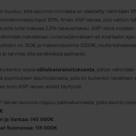
n kuuluu, että asunnon hinnasta on säästetty vähintään 10%,
kintahinnasta loput 90%. Ilman ASP-lainaa, olisi valtion 
a siitä tulisi maksaa 2,5% takausmaksu. ASP-laina voidaan
ty vähintään kahdeksan vuosineljänneksen eli kvartaalin aj
 kohden on 150€ ja maksimisumma 3000€, mutta kahdeksa
i tarvitse olla peräkkäisiä ajallisesti.
 kuitenkin sopia
väliaikaisrahoituksesta
, jolloin vähintään
ä sopimuksen asuntolainasta, jolla on kuitenkin tavallisen
n kuin ASP-lainan ehdot täyttyvät.
lainan suuruus riippuu paikkakunnasta, josta asunto oste
0€
n ja Vantaa: 145 000€
at Suomessa: 115 000€