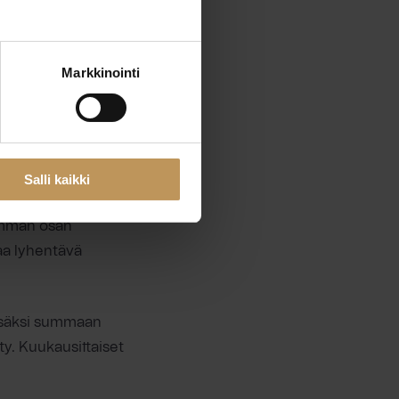
Markkinointi
 ja kiinteällä
 kuukausittaisen
a.
Salli kaikki
sena, jolloin
ämmän osan
aa lyhentävä
isäksi summaan
ty. Kuukausittaiset