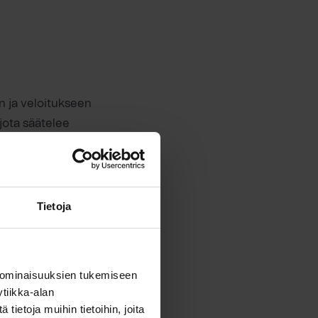
n ja veloitukseen
 jota säätelee
ä korko ja
n aikana.
Tietoja
vuosikorko
sta, jolla
aali on
 ominaisuuksien tukemiseen
yky.
tiikka-alan
ietoja muihin tietoihin, joita