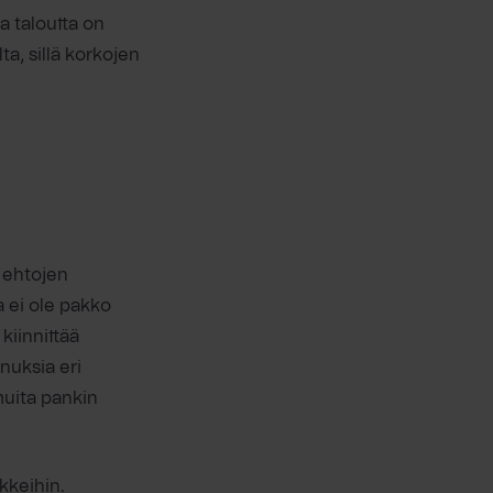
a taloutta on
ta, sillä korkojen
 ehtojen
a ei ole pakko
 kiinnittää
nuksia eri
muita pankin
nkkeihin.