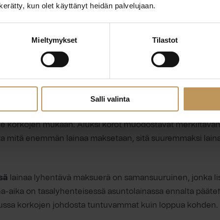
n kerätty, kun olet käyttänyt heidän palvelujaan.
ystavat
Mieltymykset
Tilastot
hentää kolmella eri tavalla: annuiteetilla, tasalyhennyksellä
yhennystavan valitsemisessa ratkaisee esimerkiksi haluatko
ina sama vai haluatko maksaa lainasi tietyssä aikatauluss
Salli valinta
ittaa maksutapaa, jossa lainan maksuaika pysyy samansuurui
ee korkojen mukaan. Aluksi korot muodostavat merkittäv
a mitä enemmän lainaa maksetaan, sitä suuremmaksi lain
sä
lainaa lyhentävä maksuerä on samansuuruinen, jonka l
ina-aika on tasalyhenteisessä asuntolainassa ennalta päätet
ussa korkojen johdosta tuntuvammat kuin loppua kohden.