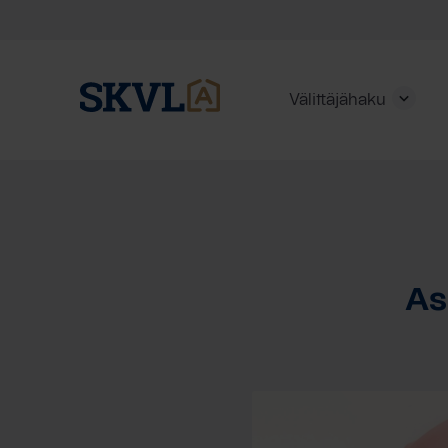
Välittäjähaku
Skip
to
content
HAE
As