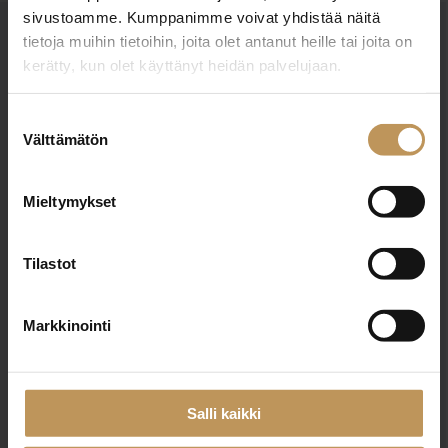
sivustoamme. Kumppanimme voivat yhdistää näitä
tietoja muihin tietoihin, joita olet antanut heille tai joita on
OTA YHTEYTTÄ
kerätty, kun olet käyttänyt heidän palvelujaan.
Miten voin auttaa
asuntoasioissa?
Suostumuksen
Välttämätön
valinta
Jätä yhteystietosi, niin otan yhteyttä
Mieltymykset
Tilastot
Markkinointi
VALIOKIINTEISTÖT OY
http://www.valiokiinteistot.fi
Salli kaikki
Linnankatu 5 50100 Mikkeli