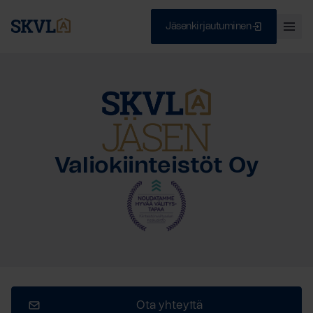
Jäsenkirjautuminen
Ava
val
Skip
Sulje
to
content
HAE
Valiokiinteistöt Oy
Ota yhteyttä