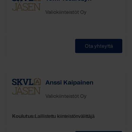
Valiokiinteistöt Oy
Ota yhteyttä
Anssi Kaipainen
Valiokiinteistöt Oy
Laillistettu kiinteistönvälittäjä
Koulutus: