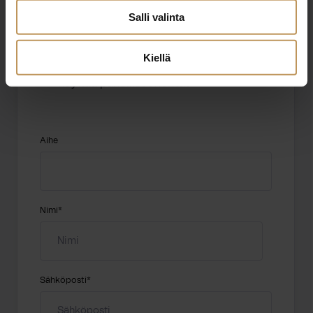
Salli valinta
Kiellä
"
*
" näyttää pakolliset kentät
Aihe
Nimi
*
Sähköposti
*