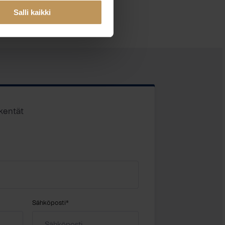
Salli kaikki
 kentät
Sähköposti
*