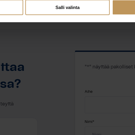
Ota yhteyttä
Salli valinta
ttaa
"
*
" näyttää pakolliset
ssa?
Aihe
hteyttä
Nimi
*