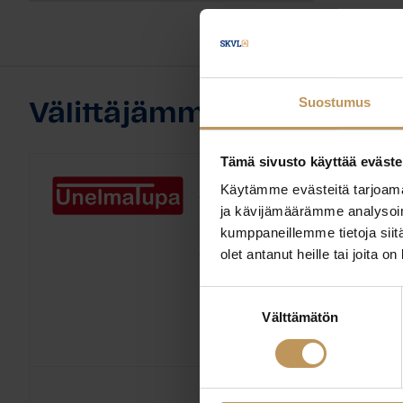
Suostumus
Välittäjämme
Tämä sivusto käyttää eväste
Antti Tolonen
Käytämme evästeitä tarjoama
ja kävijämäärämme analysoim
kumppaneillemme tietoja siitä
UnelmaTupa LKV Oy
olet antanut heille tai joita o
Yrittäjä, LKV, LVV, KiAT
Kiinteistönvälitysalan
Koulutus:
Suostumuksen
kiinteistönvälittäjä
Välttämätön
valinta
Englanti, Suomi
Kieli: