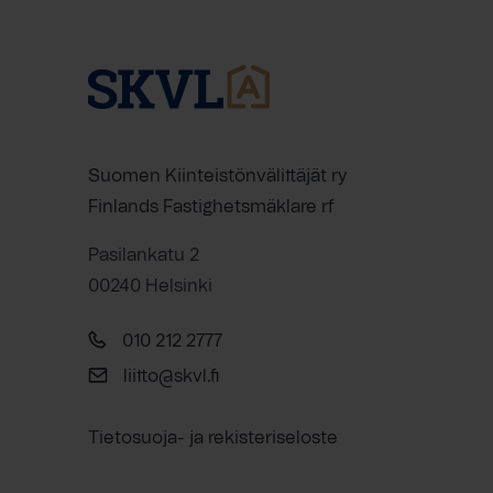
Suomen Kiinteistönvälittäjät ry
Finlands Fastighetsmäklare rf
Pasilankatu 2
00240 Helsinki
010 212 2777
liitto@skvl.fi
Tietosuoja- ja rekisteriseloste