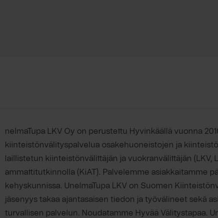
nelmaTupa LKV Oy on perustettu Hyvinkäällä vuonna 201
kiinteistönvälityspalvelua osakehuoneistojen ja kiinteis
laillistetun kiinteistönvälittäjän ja vuokranvälittäjän (LKV,
ammattitutkinnolla (KiAT). Palvelemme asiakkaitamme p
kehyskunnissa. UnelmaTupa LKV on Suomen Kiinteistönväli
jäsenyys takaa ajantasaisen tiedon ja työvälineet sekä asi
turvallisen palvelun. Noudatamme Hyvää Välitystapaa