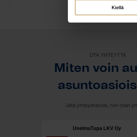
Kiellä
OTA YHTEYTTÄ
Miten voin au
asuntoasioi
Jätä yhteystietosi, niin otan y
UnelmaTupa LKV Oy