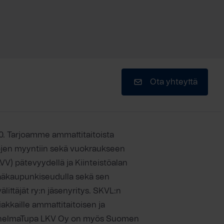
Ota yhteyttä
0. Tarjoamme ammattitaitoista
töjen myyntiin sekä vuokraukseen
 LVV) pätevyydellä ja Kiinteistöalan
ääkaupunkiseudulla sekä sen
ttäjät ry:n jäsenyritys. SKVL:n
akkaille ammattitaitoisen ja
. UnelmaTupa LKV Oy on myös Suomen