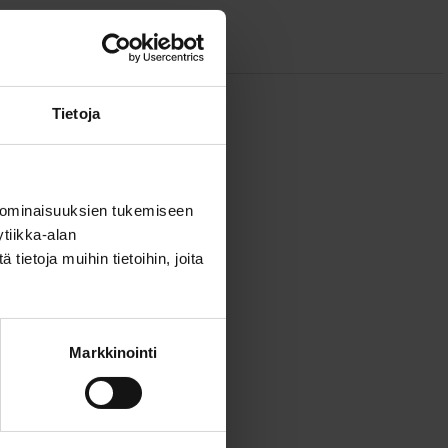
Tietoja
 ominaisuuksien tukemiseen
tiikka-alan
ietoja muihin tietoihin, joita
Markkinointi