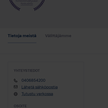
Tietoja meistä
Välittäjämme
YHTEYSTIEDOT
0406854200
Lähetä sähköpostia
Tutustu verkossa
OSOITE