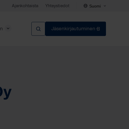
Suomi
Ajankohtaista
Yhteystiedot
en
Jäsenkirjautuminen
Sulje
Oy