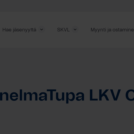
Hae jäsenyyttä
SKVL
Myynti ja ostamin
nelmaTupa LKV 