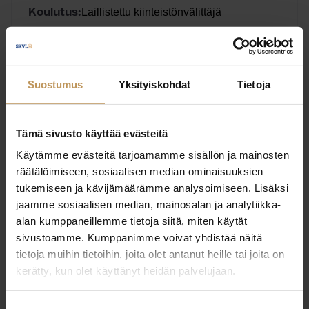
Laillistettu kiinteistönvälittäjä
Koulutus:
Englanti, Ruotsi, Suomi
Kieli:
Suostumus
Yksityiskohdat
Tietoja
Ota yhteyttä
Tämä sivusto käyttää evästeitä
Käytämme evästeitä tarjoamamme sisällön ja mainosten
räätälöimiseen, sosiaalisen median ominaisuuksien
Peter Ekblad
tukemiseen ja kävijämäärämme analysoimiseen. Lisäksi
jaamme sosiaalisen median, mainosalan ja analytiikka-
Turunmaan Kiinteistöt Oy Lkv
alan kumppaneillemme tietoja siitä, miten käytät
Myyntipäällikkö,
sivustoamme. Kumppanimme voivat yhdistää näitä
tietoja muihin tietoihin, joita olet antanut heille tai joita on
kaupanvahvistaja
kerätty, kun olet käyttänyt heidän palvelujaan.
Laillistettu kiinteistönvälittäjä
Koulutus:
Suostumuksen