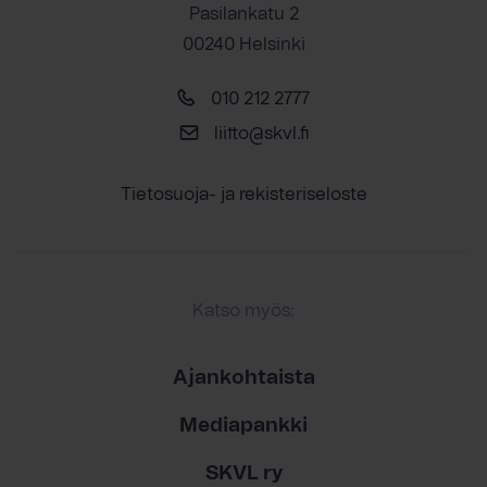
Pasilankatu 2
00240 Helsinki
010 212 2777
liitto@skvl.fi
Tietosuoja- ja rekisteriseloste
Katso myös:
Ajankohtaista
Mediapankki
SKVL ry