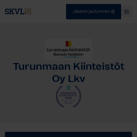
Jäsenkirjautuminen
Ava
val
Skip
Sulje
to
content
HAE
Turunmaan Kiinteistöt
Oy Lkv