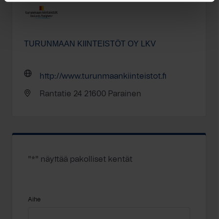
TURUNMAAN KIINTEISTÖT OY LKV
http://www.turunmaankiinteistot.fi
Rantatie 24 21600 Parainen
"
*
" näyttää pakolliset kentät
Aihe