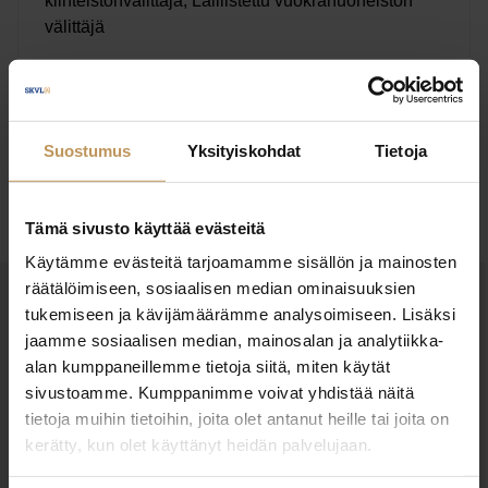
kiinteistönvälittäjä, Laillistettu vuokrahuoneiston
välittäjä
Englanti, Suomi
Kieli:
Suostumus
Yksityiskohdat
Tietoja
Ota yhteyttä
Tämä sivusto käyttää evästeitä
Käytämme evästeitä tarjoamamme sisällön ja mainosten
räätälöimiseen, sosiaalisen median ominaisuuksien
OTA YHTEYTTÄ
tukemiseen ja kävijämäärämme analysoimiseen. Lisäksi
jaamme sosiaalisen median, mainosalan ja analytiikka-
Miten voin auttaa
alan kumppaneillemme tietoja siitä, miten käytät
asuntoasioissa?
sivustoamme. Kumppanimme voivat yhdistää näitä
tietoja muihin tietoihin, joita olet antanut heille tai joita on
kerätty, kun olet käyttänyt heidän palvelujaan.
Jätä yhteystietosi, niin otan yhteyttä