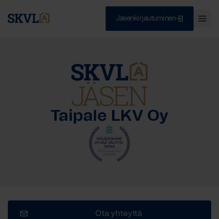
Jäsenkirjautuminen
Ava
val
Skip
Sulje
to
content
HAE
Taipale LKV Oy
Ota yhteyttä