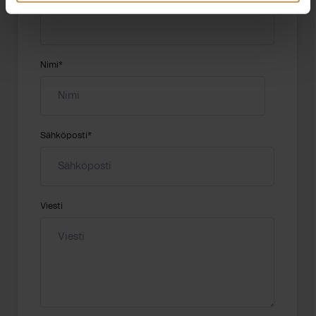
Nimi
*
Sähköposti
*
Viesti