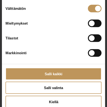
Suostumuksen
Välttämätön
valinta
Mieltymykset
TAIPALE LKV OY
Tilastot
http://www.taipalelkv.fi
Markkinointi
Kantelettarentie 4 G 82 00420 Helsinki
Salli kaikki
"
*
" näyttää pakolliset kentät
Salli valinta
Kiellä
Aihe