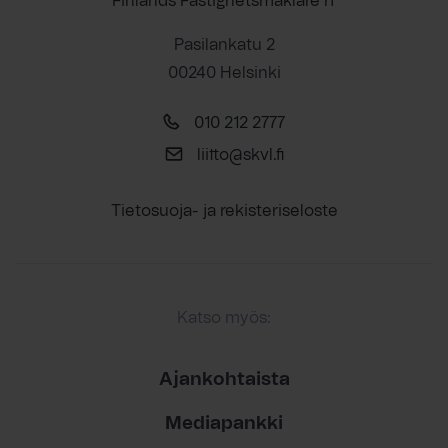
Finlands Fastighetsmäklare rf
Pasilankatu 2
00240 Helsinki
010 212 2777
liitto@skvl.fi
Tietosuoja- ja rekisteriseloste
Katso myös:
Ajankohtaista
Mediapankki