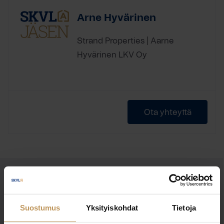
Arne Hyvärinen
Strand Properties | Aarne
Hyvärinen LKV Oy
Ota yhteyttä
OTA YHTEYTTÄ
Miten voin auttaa
Suostumus
Yksityiskohdat
Tietoja
asuntoasioissa?