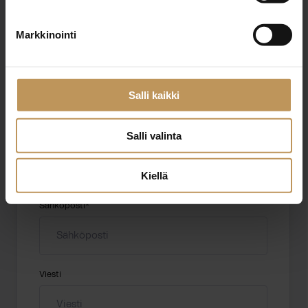
"
*
" näyttää pakolliset kentät
Markkinointi
Aihe
Salli kaikki
Salli valinta
Nimi
*
Kiellä
Sähköposti
*
Viesti