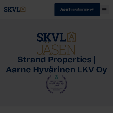
Jäsenkirjautuminen
Ava
val
Skip
Sulje
to
content
HAE
Strand Properties |
Aarne Hyvärinen LKV Oy