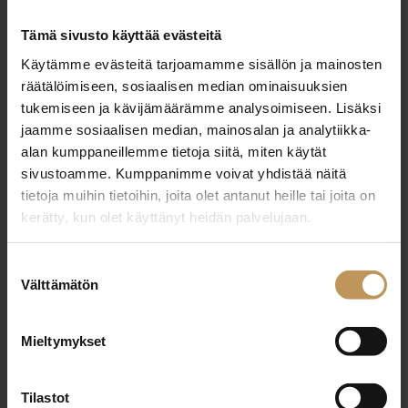
Jätä yhteystietosi, niin otan yhteyttä
Tämä sivusto käyttää evästeitä
Käytämme evästeitä tarjoamamme sisällön ja mainosten
räätälöimiseen, sosiaalisen median ominaisuuksien
tukemiseen ja kävijämäärämme analysoimiseen. Lisäksi
jaamme sosiaalisen median, mainosalan ja analytiikka-
alan kumppaneillemme tietoja siitä, miten käytät
sivustoamme. Kumppanimme voivat yhdistää näitä
STRAND PROPERTIES | AARNE HYVÄRINEN
tietoja muihin tietoihin, joita olet antanut heille tai joita on
LKV OY
kerätty, kun olet käyttänyt heidän palvelujaan.
Suostumuksen
https://fi.strandproperties.com/
Välttämätön
valinta
Aurakatu 1 20100 Turku
Mieltymykset
Tilastot