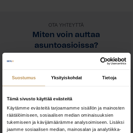
OTA YHTEYTTÄ
Miten voin auttaa
asuntoasioissa?
Jätä yhteystietosi, niin otan yhteyttä
Suostumus
Yksityiskohdat
Tietoja
Tämä sivusto käyttää evästeitä
Käytämme evästeitä tarjoamamme sisällön ja mainosten
PRO LKV OULU
räätälöimiseen, sosiaalisen median ominaisuuksien
tukemiseen ja kävijämäärämme analysoimiseen. Lisäksi
https://prolkv.com/
jaamme sosiaalisen median, mainosalan ja analytiikka-