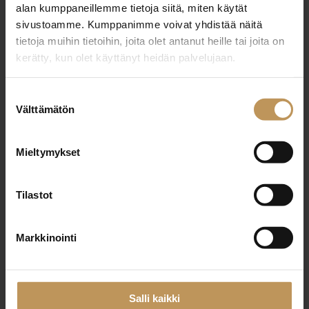
alan kumppaneillemme tietoja siitä, miten käytät
Rautatienkatu 26, 1. krs 90100 Oulu
sivustoamme. Kumppanimme voivat yhdistää näitä
tietoja muihin tietoihin, joita olet antanut heille tai joita on
kerätty, kun olet käyttänyt heidän palvelujaan.
Suostumuksen
"
*
" näyttää pakolliset kentät
Välttämätön
valinta
Mieltymykset
Aihe
Tilastot
Nimi
*
Markkinointi
Salli kaikki
Sähköposti
*