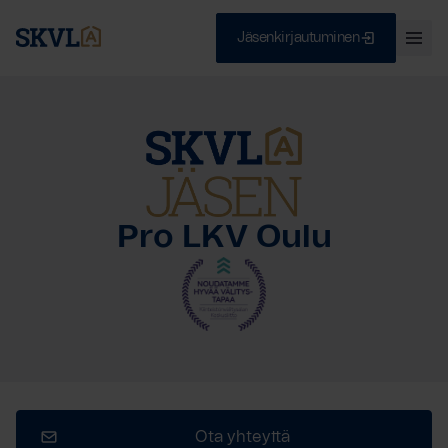
Jäsenkirjautuminen
Ava
val
Skip
Sulje
to
content
HAE
Pro LKV Oulu
Ota yhteyttä