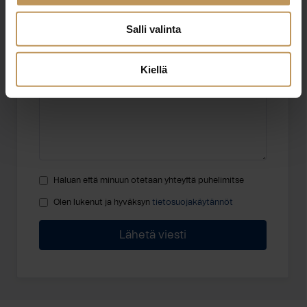
Salli valinta
Viesti
Kiellä
Haluan että minuun otetaan yhteyttä puhelimitse
Olen lukenut ja hyväksyn
tietosuojakäytännöt