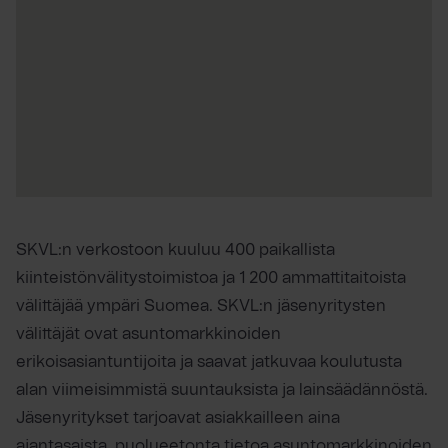
SKVL:n verkostoon kuuluu 400 paikallista
kiinteistönvälitystoimistoa ja 1 200 ammattitaitoista
välittäjää ympäri Suomea. SKVL:n jäsenyritysten
välittäjät ovat asuntomarkkinoiden
erikoisasiantuntijoita ja saavat jatkuvaa koulutusta
alan viimeisimmistä suuntauksista ja lainsäädännöstä.
Jäsenyritykset tarjoavat asiakkailleen aina
ajantasaista, puolueetonta tietoa asuntomarkkinoiden