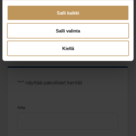
LIT VUOKRAHUONEISTOT
Salli kaikki
Salli valinta
http://lit.fi
Vesijärvenkatu 26 15140 Lahti
Kiellä
"
*
" näyttää pakolliset kentät
Aihe