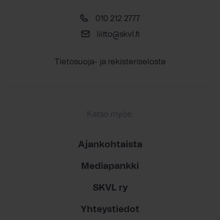
010 212 2777
liitto@skvl.fi
Tietosuoja- ja rekisteriseloste
Katso myös:
Ajankohtaista
Mediapankki
SKVL ry
Yhteystiedot