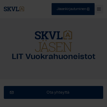
Jäsenkirjautuminen
Ava
val
Skip
Sulje
to
content
HAE
LIT Vuokrahuoneistot
Ota yhteyttä