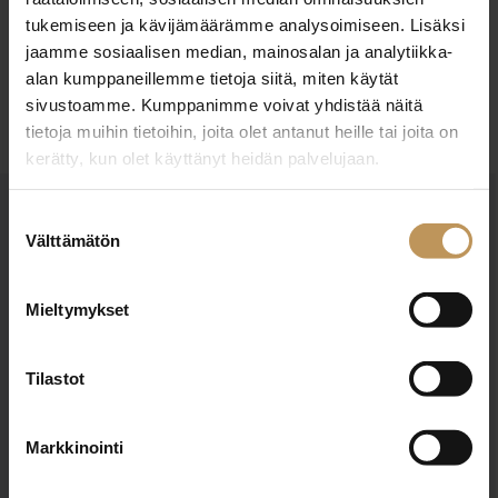
tukemiseen ja kävijämäärämme analysoimiseen. Lisäksi
jaamme sosiaalisen median, mainosalan ja analytiikka-
Ota yhteyttä
alan kumppaneillemme tietoja siitä, miten käytät
sivustoamme. Kumppanimme voivat yhdistää näitä
tietoja muihin tietoihin, joita olet antanut heille tai joita on
kerätty, kun olet käyttänyt heidän palvelujaan.
Suostumuksen
OTA YHTEYTTÄ
Välttämätön
valinta
Miten voin auttaa
asuntoasioissa?
Mieltymykset
Jätä yhteystietosi, niin otan yhteyttä
Tilastot
Markkinointi