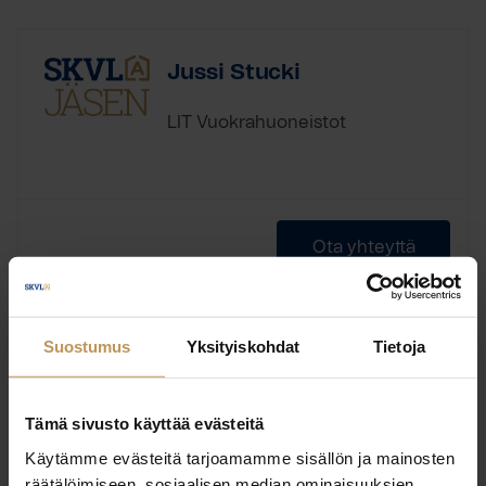
Jussi Stucki
LIT Vuokrahuoneistot
Ota yhteyttä
Suostumus
Yksityiskohdat
Tietoja
Jaana Nikula
Tämä sivusto käyttää evästeitä
LIT Vuokrahuoneistot
Käytämme evästeitä tarjoamamme sisällön ja mainosten
räätälöimiseen, sosiaalisen median ominaisuuksien