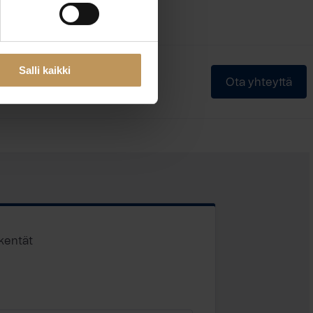
Ruotsi, Suomi
eli:
Salli kaikki
Ota yhteyttä
 kentät