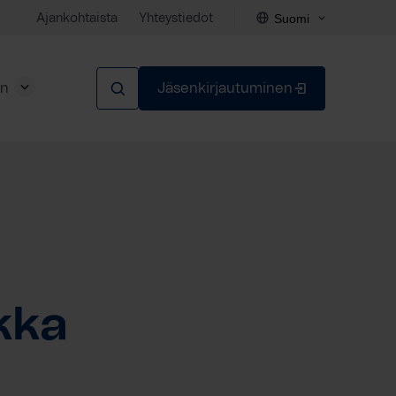
Suomi
Ajankohtaista
Yhteystiedot
en
Jäsenkirjautuminen
Sulje
lkka