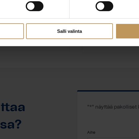
Ki
Salli valinta
Ota yhteyttä
ttaa
"
*
" näyttää pakolliset
ssa?
Aihe