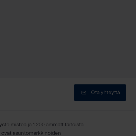
Ota yhteyttä
ystoimistoa ja 1 200 ammattitaitoista
ät ovat asuntomarkkinoiden