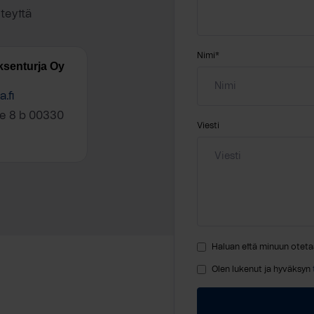
hteyttä
Nimi
*
oksenturja Oy
.fi
e 8 b 00330
Viesti
Haluan että minuun oteta
Olen lukenut ja hyväksyn