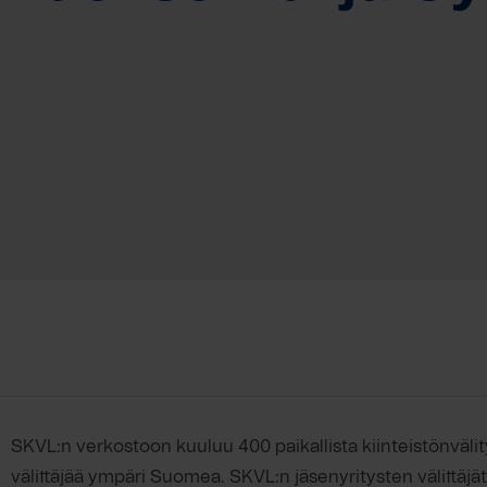
SKVL:n verkostoon kuuluu 400 paikallista kiinteistönvälit
välittäjää ympäri Suomea. SKVL:n jäsenyritysten välittäj