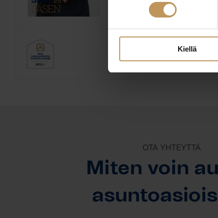
Englanti, Ruotsi, Suomi
Kieli:
Kiellä
OTA YHTEYTTÄ
Miten voin au
asuntoasioi