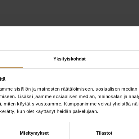
Yksityiskohdat
itä
mme sisällön ja mainosten räätälöimiseen, sosiaalisen median
iseen. Lisäksi jaamme sosiaalisen median, mainosalan ja analy
, miten käytät sivustoamme. Kumppanimme voivat yhdistää näitä t
I
n kerätty, kun olet käyttänyt heidän palvelujaan.
oksenturja Oy
Ki
välittäjä
Ko
Mieltymykset
Tilastot