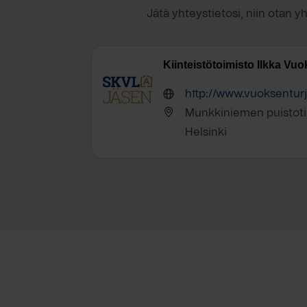
Jätä yhteystietosi, niin otan y
Kiinteistötoimisto Ilkka Vu
http://www.vuoksenturja
Munkkiniemen puistoti
Helsinki