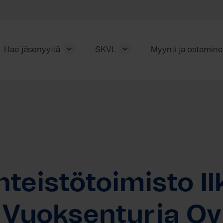
Hae jäsenyyttä
SKVL
Myynti ja ostamin
nteistötoimisto I
Vuoksenturja Oy