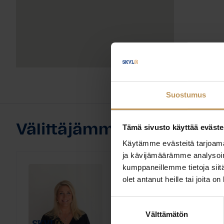
Suostumus
Välittäjämme
Tämä sivusto käyttää eväste
Käytämme evästeitä tarjoama
ja kävijämäärämme analysoim
kumppaneillemme tietoja siitä
Nina Vuoksenturja
olet antanut heille tai joita o
Kiinteistötoimisto Ilkka Vu
Suostumuksen
Laillistettu kiinteistön
Koulutus:
Välttämätön
valinta