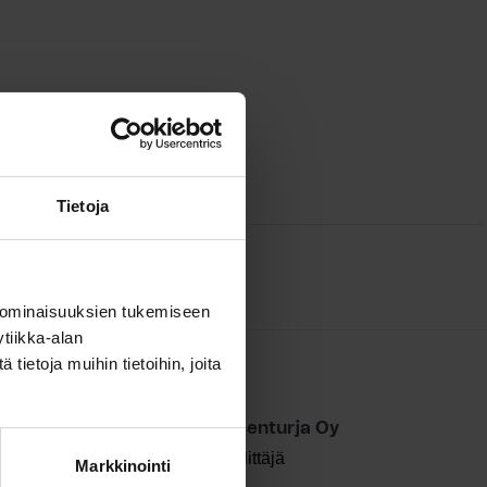
Tietoja
 ominaisuuksien tukemiseen
tiikka-alan
ietoja muihin tietoihin, joita
lkka Vuoksenturja
inteistötoimisto Ilkka Vuoksenturja Oy
Laillistettu kiinteistönvälittäjä
ulutus:
Markkinointi