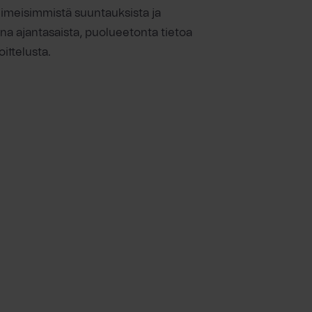
viimeisimmistä suuntauksista ja
ina ajantasaista, puolueetonta tietoa
ittelusta.