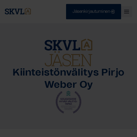
Jäsenkirjautuminen
Ava
val
Skip
Sulje
to
content
HAE
Kiinteistönvälitys Pirjo
Weber Oy