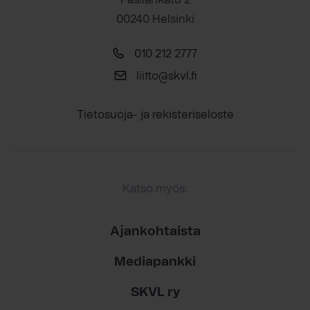
00240 Helsinki
010 212 2777
liitto@skvl.fi
Tietosuoja- ja rekisteriseloste
Katso myös:
Ajankohtaista
Mediapankki
SKVL ry