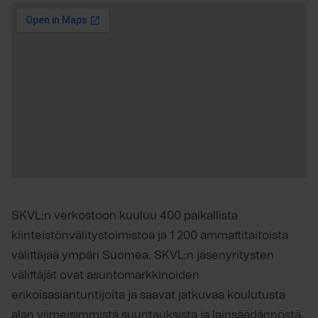
SKVL:n verkostoon kuuluu 400 paikallista
kiinteistönvälitystoimistoa ja 1 200 ammattitaitoista
välittäjää ympäri Suomea. SKVL:n jäsenyritysten
välittäjät ovat asuntomarkkinoiden
erikoisasiantuntijoita ja saavat jatkuvaa koulutusta
alan viimeisimmistä suuntauksista ja lainsäädännöstä.