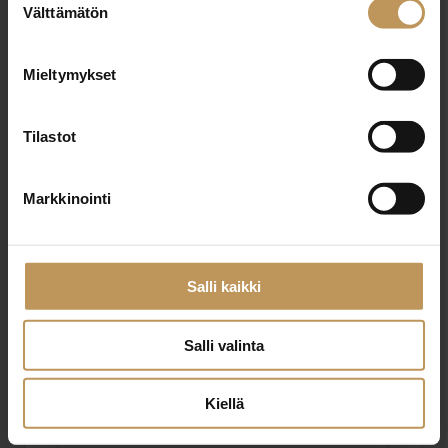
Välttämätön
valinta
Mieltymykset
KIINTEISTÖNVÄLITYS PIRJO WEBER OY
Tilastot
http://www.pirjoweber.fi
Honkatie 7 04480 Järvenpää
Markkinointi
Salli kaikki
"
*
" näyttää pakolliset kentät
Salli valinta
Aihe
Kiellä