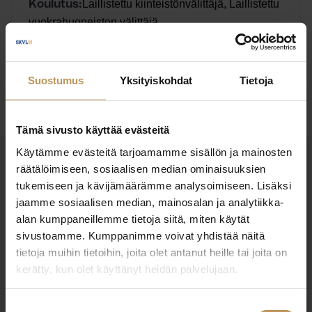
Laillistettu kiinteistönvälittäjä, Laillistettu
Koulutus:
vuokrahuoneiston välittäjä
Ota yhteyttä
Suostumus
Yksityiskohdat
Tietoja
Tämä sivusto käyttää evästeitä
Käytämme evästeitä tarjoamamme sisällön ja mainosten
räätälöimiseen, sosiaalisen median ominaisuuksien
OTA YHTEYTTÄ
tukemiseen ja kävijämäärämme analysoimiseen. Lisäksi
Miten voin auttaa
jaamme sosiaalisen median, mainosalan ja analytiikka-
asuntoasioissa?
alan kumppaneillemme tietoja siitä, miten käytät
sivustoamme. Kumppanimme voivat yhdistää näitä
tietoja muihin tietoihin, joita olet antanut heille tai joita on
Jätä yhteystietosi, niin otan yhteyttä
kerätty, kun olet käyttänyt heidän palvelujaan.
Suostumuksen