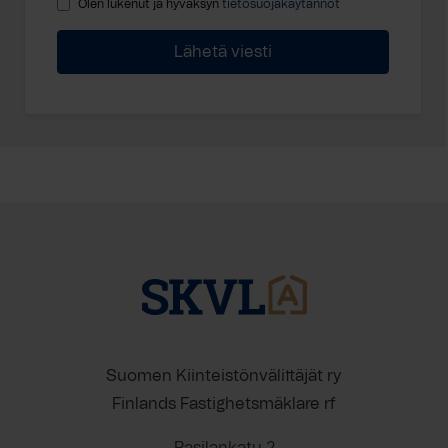
Olen lukenut ja hyväksyn
tietosuojakäytännöt
Suomen Kiinteistönvälittäjät ry
Finlands Fastighetsmäklare rf
Pasilankatu 2