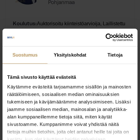
Pohjanmaa
Auktorisoitu kiinteistöarvioija, Laillistettu
Koulutus:
kiinteistönvälittäjä
Englanti, Ruotsi, Suomi
Kieli:
Suostumus
Yksityiskohdat
Tietoja
Ota yhteyttä
Tämä sivusto käyttää evästeitä
Käytämme evästeitä tarjoamamme sisällön ja mainosten
räätälöimiseen, sosiaalisen median ominaisuuksien
tukemiseen ja kävijämäärämme analysoimiseen. Lisäksi
Antti Järvelä
jaamme sosiaalisen median, mainosalan ja analytiikka-
alan kumppaneillemme tietoja siitä, miten käytät
Kiinteistönvälitys LKV
sivustoamme. Kumppanimme voivat yhdistää näitä
tietoja muihin tietoihin, joita olet antanut heille tai joita on
Pohjanmaa
kerätty, kun olet käyttänyt heidän palvelujaan.