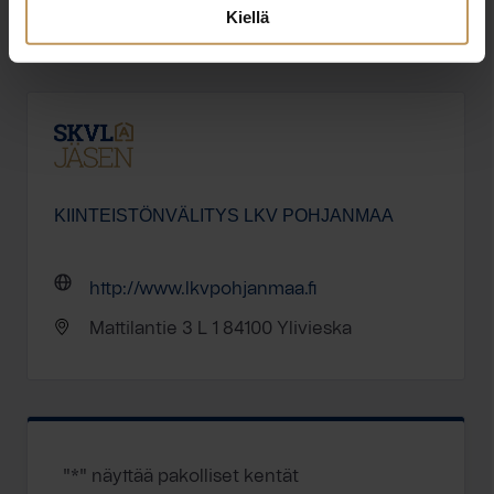
Kiellä
Jätä yhteystietosi, niin otan yhteyttä
KIINTEISTÖNVÄLITYS LKV POHJANMAA
http://www.lkvpohjanmaa.fi
Mattilantie 3 L 1 84100 Ylivieska
"
*
" näyttää pakolliset kentät