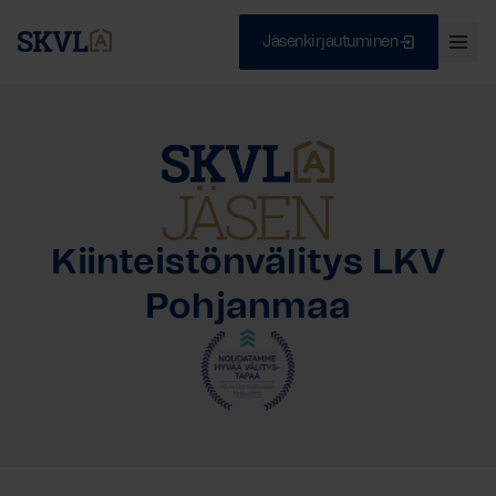
Jäsenkirjautuminen
Ava
val
Skip
Sulje
to
content
HAE
Kiinteistönvälitys LKV
Pohjanmaa