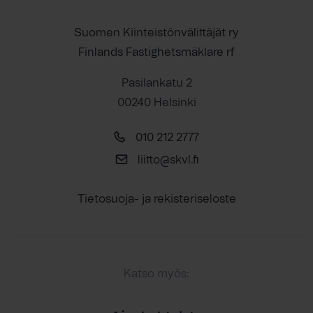
Suomen Kiinteistönvälittäjät ry
Finlands Fastighetsmäklare rf
Pasilankatu 2
00240 Helsinki
010 212 2777
liitto@skvl.fi
Tietosuoja- ja rekisteriseloste
Katso myös: