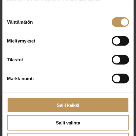
Kiinteistönvälittäjä, LKV
Suostumuksen
Välttämätön
Laillistettu kiinteistönvälittäjä, Laillistettu
Koulutus:
valinta
vuokrahuoneiston välittäjä
Mieltymykset
Englanti, Ruotsi, Suomi
Kieli:
Tilastot
Ota yhteyttä
Markkinointi
Salli kaikki
OTA YHTEYTTÄ
Miten voin auttaa
Salli valinta
asuntoasioissa?