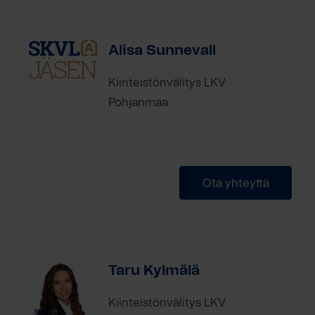
Alisa Sunnevall
Kiinteistönvälitys LKV
Pohjanmaa
Ota yhteyttä
Taru Kylmälä
Kiinteistönvälitys LKV