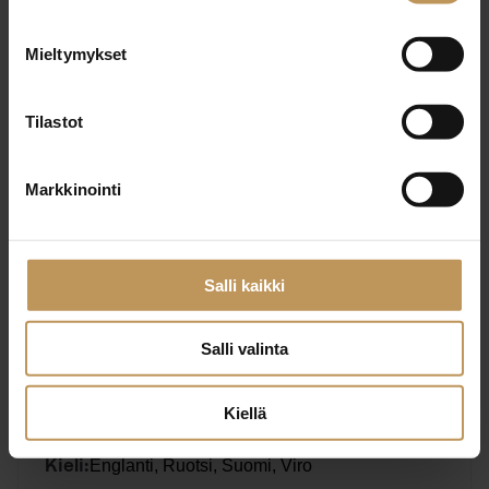
Mieltymykset
Ota yhteyttä
Tilastot
Markkinointi
Sirpa Hilli
Kiinteistönvälitys Kortelainen Oy
Ylempio kiinteistönvälittäjä, LKV
Salli kaikki
Salli valinta
Laillistettu kiinteistönvälittäjä, Ylempi
Koulutus:
kiinteistönvälittäjän tutkinto
Kiellä
Englanti, Ruotsi, Suomi, Viro
Kieli: