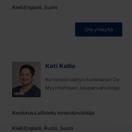
Englanti, Suomi
Kieli:
Ota yhteyttä
Kati Kallio
Kiinteistönvälitys Kortelainen Oy
Myyntisihteeri, kaupanvahvistaja
Laillistettu kiinteistönvälittäjä
Koulutus:
Englanti, Ruotsi, Suomi
Kieli: