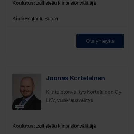
Laillistettu kiinteistönvälittäjä
Koulutus:
Englanti, Suomi
Kieli:
Ota yhteyttä
Joonas Kortelainen
Kiinteistönvälitys Kortelainen Oy
LKV, vuokrausvälitys
Laillistettu kiinteistönvälittäjä
Koulutus: