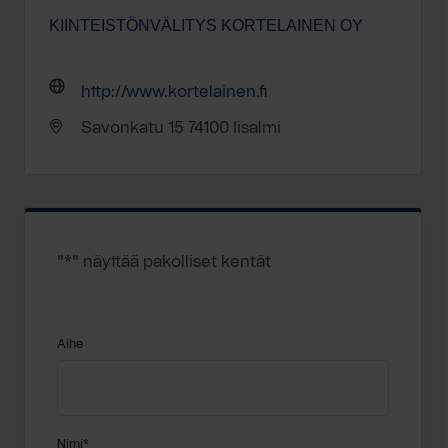
KIINTEISTÖNVÄLITYS KORTELAINEN OY
http://www.kortelainen.fi
Savonkatu 15 74100 Iisalmi
"
*
" näyttää pakolliset kentät
Aihe
Nimi
*