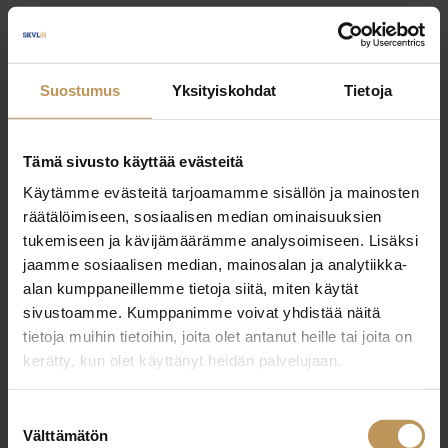
Ota yhteyttä
Suostumus
Yksityiskohdat
Tietoja
Tämä sivusto käyttää evästeitä
Jarkko Kallio
Käytämme evästeitä tarjoamamme sisällön ja mainosten
räätälöimiseen, sosiaalisen median ominaisuuksien
Kiinteistönvälitys Kortelainen Oy
tukemiseen ja kävijämäärämme analysoimiseen. Lisäksi
Kiinteistönvälittäjä, LKV,
jaamme sosiaalisen median, mainosalan ja analytiikka-
alan kumppaneillemme tietoja siitä, miten käytät
kaupanvahvistaja
sivustoamme. Kumppanimme voivat yhdistää näitä
tietoja muihin tietoihin, joita olet antanut heille tai joita on
Laillistettu kiinteistönvälittäjä,
Koulutus:
kerätty, kun olet käyttänyt heidän palvelujaan.
Vuokravälittäjän tutkinto
Suostumuksen
Suomi
Kieli:
Välttämätön
valinta