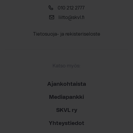
010 212 2777
liitto@skvl.fi
Tietosuoja- ja rekisteriseloste
Katso myös:
Ajankohtaista
Mediapankki
SKVL ry
Yhteystiedot