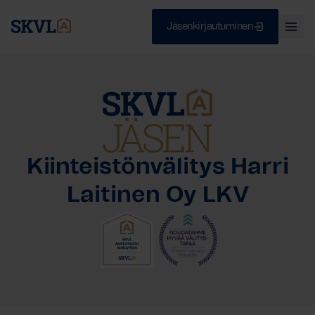
Jäsenkirjautuminen
Ava
val
Skip
Sulje
to
content
HAE
Kiinteistönvälitys Harri
Laitinen Oy LKV