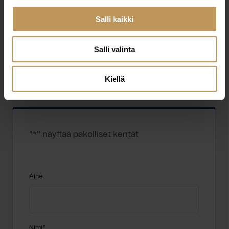
LKV
Salli kaikki
http://www.harrilkv.fi
Salli valinta
Tietokatu 1 73100 Lapinlahti
Kiellä
"
*
" näyttää pakolliset kentät
Aihe
Nimi
*