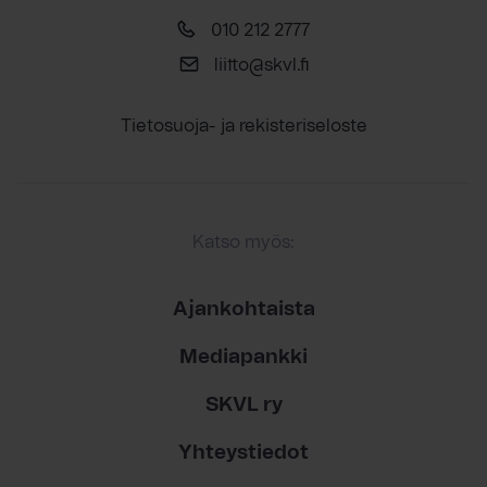
010 212 2777
liitto@skvl.fi
Tietosuoja- ja rekisteriseloste
Katso myös:
Ajankohtaista
Mediapankki
SKVL ry
Yhteystiedot