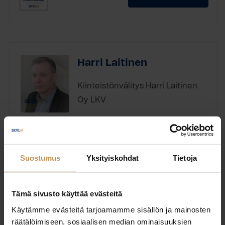
Harri Laitinen
Kiinteistönvälitys Harri Laitinen
Oy LKV
Laillistettu kiinteistönvälittäjä, Laillistettu
Koulutus:
vuokrahuoneiston välittäjä, Ylempi
Suostumus
Yksityiskohdat
Tietoja
kiinteistönvälittäjän tutkinto
Englanti, Suomi
Kieli:
Tämä sivusto käyttää evästeitä
Käytämme evästeitä tarjoamamme sisällön ja mainosten
räätälöimiseen, sosiaalisen median ominaisuuksien