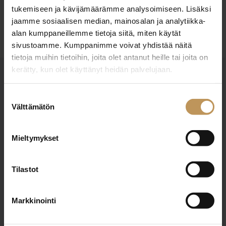
Ota yhteyttä
tukemiseen ja kävijämäärämme analysoimiseen. Lisäksi
jaamme sosiaalisen median, mainosalan ja analytiikka-
alan kumppaneillemme tietoja siitä, miten käytät
sivustoamme. Kumppanimme voivat yhdistää näitä
tietoja muihin tietoihin, joita olet antanut heille tai joita on
kerätty, kun olet käyttänyt heidän palvelujaan.
OTA YHTEYTTÄ
Miten voin auttaa
Suostumuksen
Välttämätön
valinta
asuntoasioissa?
Mieltymykset
Jätä yhteystietosi, niin otan yhteyttä
Tilastot
Markkinointi
KIINTEISTÖNVÄLITYS HARRI LAITINEN OY