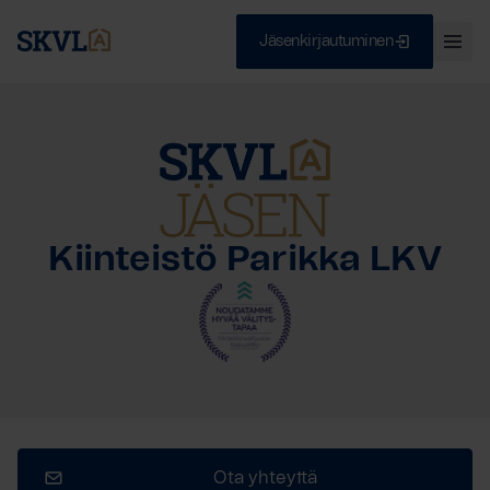
Jäsenkirjautuminen
Ava
val
Skip
Sulje
to
content
HAE
Kiinteistö Parikka LKV
Ota yhteyttä