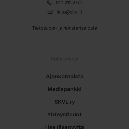
010 212 2777
liitto@skvl.fi
Tietosuoja- ja rekisteriseloste
Katso myös:
Ajankohtaista
Mediapankki
SKVL ry
Yhteystiedot
Hae jäsenyyttä