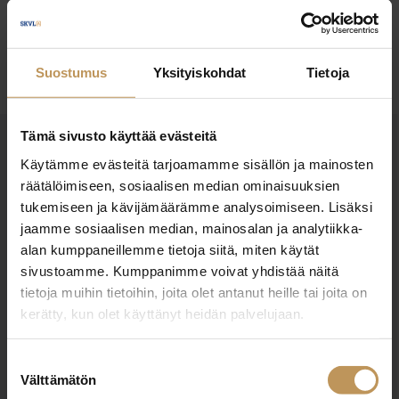
Ota yhteyttä
Suostumus
Yksityiskohdat
Tietoja
Tämä sivusto käyttää evästeitä
OTA YHTEYTTÄ
Käytämme evästeitä tarjoamamme sisällön ja mainosten
Miten voin auttaa
räätälöimiseen, sosiaalisen median ominaisuuksien
tukemiseen ja kävijämäärämme analysoimiseen. Lisäksi
asuntoasioissa?
jaamme sosiaalisen median, mainosalan ja analytiikka-
alan kumppaneillemme tietoja siitä, miten käytät
Jätä yhteystietosi, niin otan yhteyttä
sivustoamme. Kumppanimme voivat yhdistää näitä
tietoja muihin tietoihin, joita olet antanut heille tai joita on
kerätty, kun olet käyttänyt heidän palvelujaan.
Suostumuksen
Välttämätön
valinta