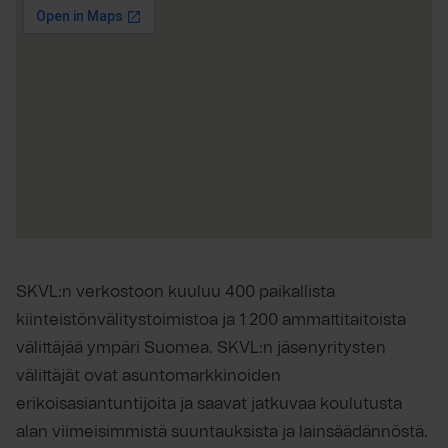
SKVL:n verkostoon kuuluu 400 paikallista
kiinteistönvälitystoimistoa ja 1 200 ammattitaitoista
välittäjää ympäri Suomea. SKVL:n jäsenyritysten
välittäjät ovat asuntomarkkinoiden
erikoisasiantuntijoita ja saavat jatkuvaa koulutusta
alan viimeisimmistä suuntauksista ja lainsäädännöstä.