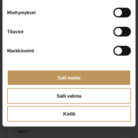
KIINTEISTÖ PARIKKA LKV
Mieltymykset
http://www.smparikka.fi
Tilastot
Hallituskatu 7 A 45100 Kouvola
Markkinointi
"
*
" näyttää pakolliset kentät
Salli kaikki
Salli valinta
Aihe
Kiellä
Nimi
*