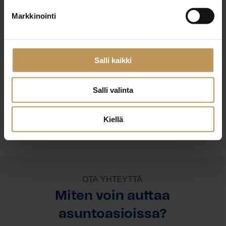
Markkinointi
Timo Friman
House Asunnot Lahti Oy
Salli kaikki
Salli valinta
Ota yhteyttä
Kiellä
OTA YHTEYTTÄ
Miten voin auttaa
asuntoasioissa?