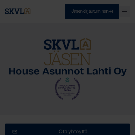
Jäsenkirjautuminen
Ava
val
Skip
Sulje
to
content
HAE
House Asunnot Lahti Oy
Ota yhteyttä