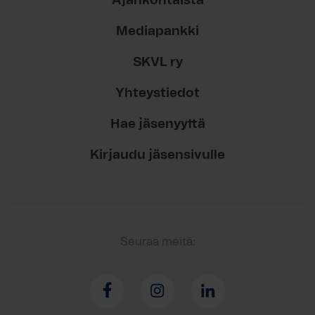
Ajankohtaista
Mediapankki
SKVL ry
Yhteystiedot
Hae jäsenyyttä
Kirjaudu jäsensivulle
Seuraa meitä: