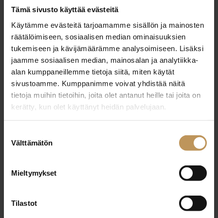
Tämä sivusto käyttää evästeitä
Käytämme evästeitä tarjoamamme sisällön ja mainosten
Ota yhteyttä
räätälöimiseen, sosiaalisen median ominaisuuksien
tukemiseen ja kävijämäärämme analysoimiseen. Lisäksi
jaamme sosiaalisen median, mainosalan ja analytiikka-
alan kumppaneillemme tietoja siitä, miten käytät
sivustoamme. Kumppanimme voivat yhdistää näitä
Juha Heino
tietoja muihin tietoihin, joita olet antanut heille tai joita on
kerätty, kun olet käyttänyt heidän palvelujaan.
House Asunnot Lahti Oy
Suostumuksen
Välttämätön
valinta
Laillistettu kiinteistönvälittäjä
Koulutus:
Mieltymykset
Ota yhteyttä
Tilastot