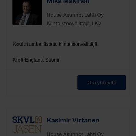
Mika Mäkinen
House Asunnot Lahti Oy
Kiinteistönvälittäjä, LKV
Laillistettu kiinteistönvälittäjä
Koulutus:
Englanti, Suomi
Kieli:
Ota yhteyttä
Kasimir Virtanen
House Asunnot Lahti Oy