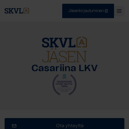
Jäsenkirjautuminen
Ava
val
Skip
Sulje
to
content
HAE
Casariina LKV
Ota yhteyttä