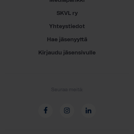
Mediapankki
SKVL ry
Yhteystiedot
Hae jäsenyyttä
Kirjaudu jäsensivulle
Seuraa meitä: