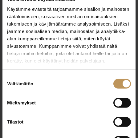
Käytämme evästeitä tarjoamamme sisällön ja mainosten
räätälöimiseen, sosiaalisen median ominaisuuksien
tukemiseen ja kävijämäärämme analysoimiseen. Lisäksi
jaamme sosiaalisen median, mainosalan ja analytiikka-
alan kumppaneillemme tietoja siitä, miten käytät
CASARIINA LKV
sivustoamme. Kumppanimme voivat yhdistää näitä
tietoja muihin tietoihin, joita olet antanut heille tai joita on
kerätty, kun olet käyttänyt heidän palvelujaan.
http://www.casariina.fi
Preitiläntie 143 21540 Preitilä
Suostumuksen
Välttämätön
valinta
Mieltymykset
"
*
" näyttää pakolliset kentät
Tilastot