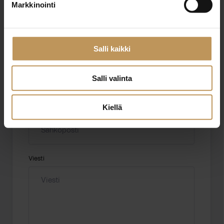
Markkinointi
Aihe
Salli kaikki
Nimi
*
Salli valinta
Kiellä
Sähköposti
*
Viesti