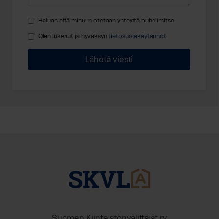
Haluan että minuun otetaan yhteyttä puhelimitse
Olen lukenut ja hyväksyn
tietosuojakäytännöt
Suomen Kiinteistönvälittäjät ry