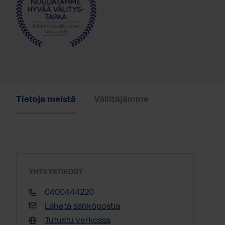
Tietoja meistä
Välittäjämme
YHTEYSTIEDOT
0400444220
Lähetä sähköpostia
Tutustu verkossa