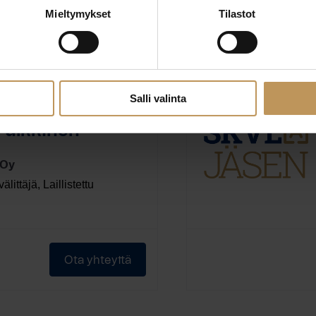
Mieltymykset
Tilastot
Ota yhteyttä
Salli valinta
Pulkkinen
 Oy
välittäjä, Laillistettu
Ota yhteyttä