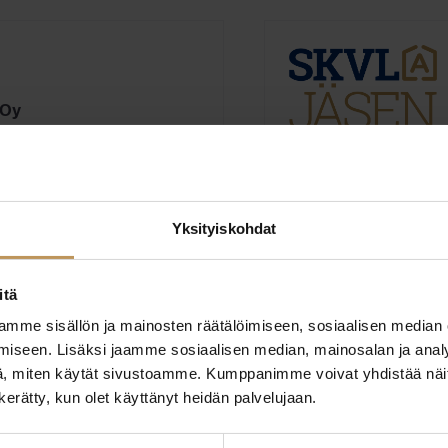
 Oy
Ota yhteyttä
Yksityiskohdat
itä
mme sisällön ja mainosten räätälöimiseen, sosiaalisen median
iseen. Lisäksi jaamme sosiaalisen median, mainosalan ja analy
 Oy
, miten käytät sivustoamme. Kumppanimme voivat yhdistää näitä t
n kerätty, kun olet käyttänyt heidän palvelujaan.
oulutus