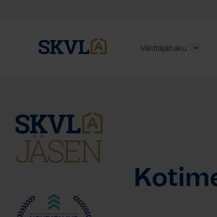
Välittäjähaku
Skip
to
content
HAE
Kotime