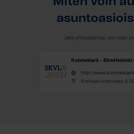
Miten voin au
asuntoasioi
Jätä yhteystietosi, niin otan y
Kotimeklarit – BkmHelsinki
http://www.kotimeklari
Korkeavuorenkatu 6 00