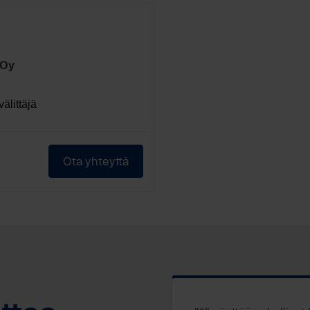
 Oy
välittäjä
Ota yhteyttä