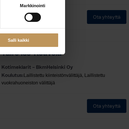
Markkinointi
Ota yhteyttä
Salli kaikki
Tuire Iso-Kouvola
Kotimeklarit – BkmHelsinki Oy
Laillistettu kiinteistönvälittäjä, Laillistettu
Koulutus:
vuokrahuoneiston välittäjä
Ota yhteyttä