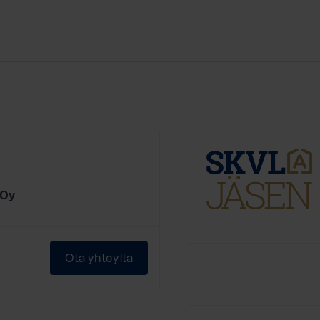
 Oy
Ota yhteyttä