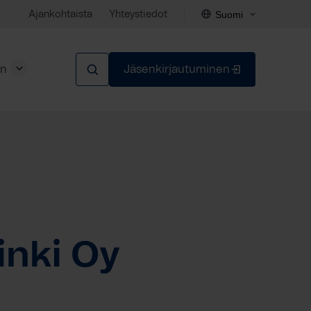
Suomi
Ajankohtaista
Yhteystiedot
en
Jäsenkirjautuminen
Sulje
inki Oy