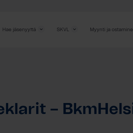
Hae jäsenyyttä
SKVL
Myynti ja ostamin
klarit – BkmHels