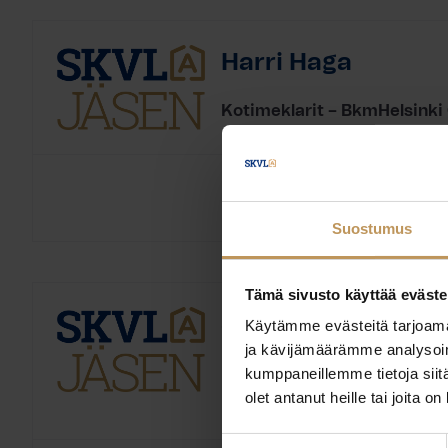
Harri Haga
Kotimeklarit – BkmHelsinki
Suostumus
Tämä sivusto käyttää eväste
Sari Jääsvuo
Käytämme evästeitä tarjoama
ja kävijämäärämme analysoim
Kotimeklarit – BkmHelsinki
kumppaneillemme tietoja siitä
olet antanut heille tai joita o
Kiinteistöedustajan k
Koulutus:
Suostumuksen