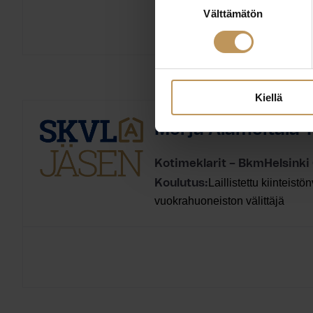
Välttämätön
valinta
Kiellä
Merja Alamettälä-
Kotimeklarit – BkmHelsinki
Laillistettu kiinteistön
Koulutus:
vuokrahuoneiston välittäjä