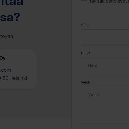
ttaa
"
*
" näyttää pakolliset
ssa?
Aihe
hteyttä
Nimi
*
 Oy
t.com
150 Helsinki
Viesti