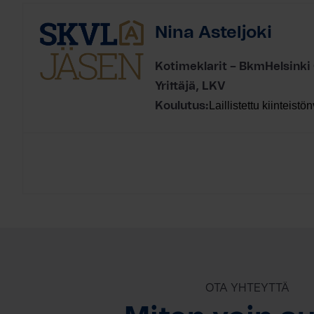
Nina Asteljoki
Kotimeklarit – BkmHelsinki
Yrittäjä, LKV
Laillistettu kiinteistön
Koulutus:
OTA YHTEYTTÄ