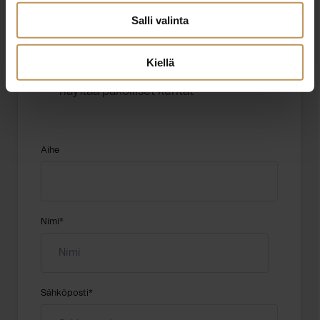
Salli valinta
Kiellä
"
*
" näyttää pakolliset kentät
Aihe
Nimi
*
Sähköposti
*