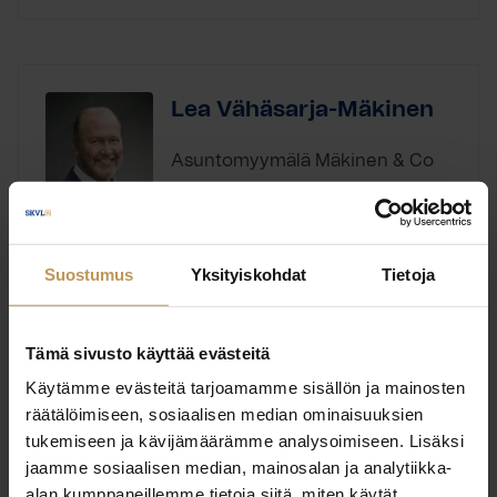
Lea Vähäsarja-Mäkinen
Asuntomyymälä Mäkinen & Co
ky LKV
Kiinteistönvälittäjä, Yrittäjä
Suostumus
Yksityiskohdat
Tietoja
Laillistettu kiinteistönvälittäjä, Ylempi
Koulutus:
kiinteistönvälittäjän tutkinto
Tämä sivusto käyttää evästeitä
Käytämme evästeitä tarjoamamme sisällön ja mainosten
Ota yhteyttä
räätälöimiseen, sosiaalisen median ominaisuuksien
tukemiseen ja kävijämäärämme analysoimiseen. Lisäksi
jaamme sosiaalisen median, mainosalan ja analytiikka-
alan kumppaneillemme tietoja siitä, miten käytät