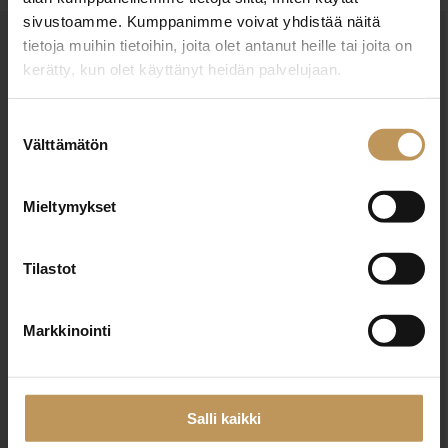
sivustoamme. Kumppanimme voivat yhdistää näitä
tietoja muihin tietoihin, joita olet antanut heille tai joita on
OTA YHTEYTTÄ
kerätty, kun olet käyttänyt heidän palvelujaan.
Miten voin auttaa
asuntoasioissa?
Suostumuksen
Välttämätön
valinta
Jätä yhteystietosi, niin otan yhteyttä
Mieltymykset
Tilastot
Markkinointi
ASUNTOMYYMÄLÄ MÄKINEN & CO KY LKV
http://www.asuntomyymala.net
Salli kaikki
Suokatu 1 A 7a 33230 Tampere