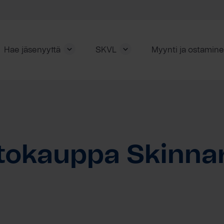
Hae jäsenyyttä
SKVL
Myynti ja ostamin
tokauppa Skinnar