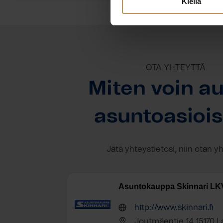
Kiellä
OTA YHTEYTTÄ
Miten voin au
asuntoasioi
Jätä yhteystietosi, niin otan y
Asuntokauppa Skinnari LK
http://www.skinnari.fi
Joutmäentie 14 15170 L