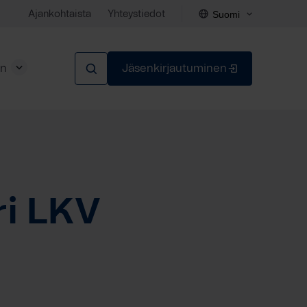
Suomi
Ajankohtaista
Yhteystiedot
en
Jäsenkirjautuminen
Sulje
i LKV