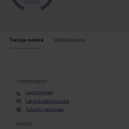
Tietoja meistä
Välittäjämme
YHTEYSTIEDOT
0405230087
Lähetä sähköpostia
Tutustu verkossa
OSOITE