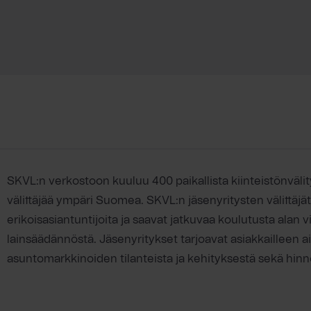
SKVL:n verkostoon kuuluu 400 paikallista kiinteistönvälit
välittäjää ympäri Suomea. SKVL:n jäsenyritysten välittäj
erikoisasiantuntijoita ja saavat jatkuvaa koulutusta alan 
lainsäädännöstä. Jäsenyritykset tarjoavat asiakkailleen a
asuntomarkkinoiden tilanteista ja kehityksestä sekä hinno