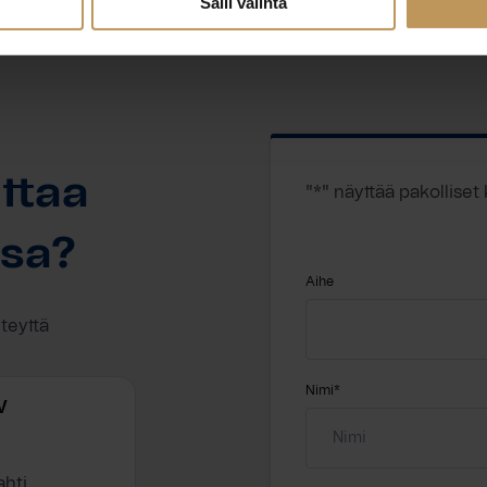
Salli valinta
ttaa
"
*
" näyttää pakolliset
ssa?
Aihe
hteyttä
Nimi
*
V
ahti