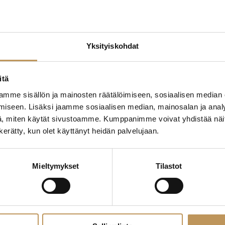
Yksityiskohdat
itä
mme sisällön ja mainosten räätälöimiseen, sosiaalisen median
iseen. Lisäksi jaamme sosiaalisen median, mainosalan ja analy
V
, miten käytät sivustoamme. Kumppanimme voivat yhdistää näitä t
n kerätty, kun olet käyttänyt heidän palvelujaan.
ulutus, Laillistettu
 vuokrahuoneiston välittäjä
Mieltymykset
Tilastot
Ota yhteyttä