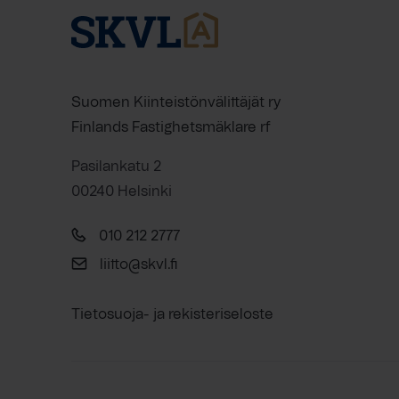
Suomen Kiinteistönvälittäjät ry
Finlands Fastighetsmäklare rf
Pasilankatu 2
00240 Helsinki
010 212 2777
liitto@skvl.fi
Tietosuoja- ja rekisteriseloste