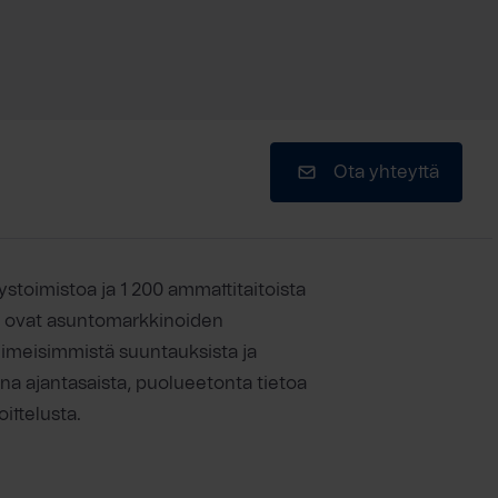
Ota yhteyttä
ystoimistoa ja 1 200 ammattitaitoista
ät ovat asuntomarkkinoiden
viimeisimmistä suuntauksista ja
ina ajantasaista, puolueetonta tietoa
ittelusta.