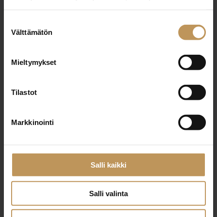
Suostumuksen
Aihe
Välttämätön
valinta
Mieltymykset
Nimi
*
Tilastot
Markkinointi
Sähköposti
*
Salli kaikki
Viesti
Salli valinta