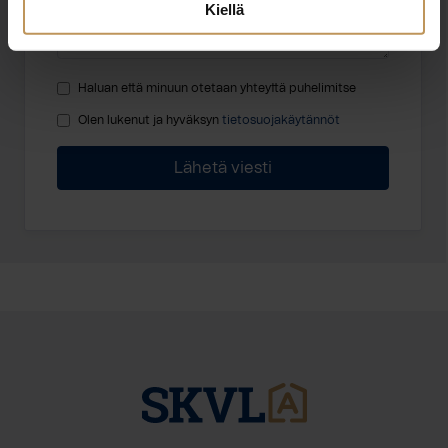
Kiellä
Haluan että minuun otetaan yhteyttä puhelimitse
Olen lukenut ja hyväksyn
tietosuojakäytännöt