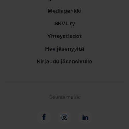
Mediapankki
SKVL ry
Yhteystiedot
Hae jäsenyyttä
Kirjaudu jäsensivulle
Seuraa meitä: