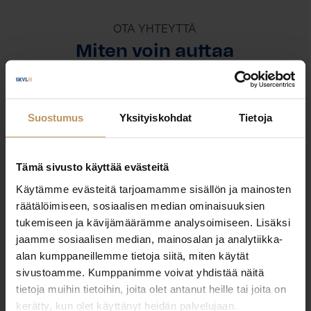
OTA YHTEYTTÄ
Miten voin auttaa
asuntoasioissa?
Jätä yhteystietosi, niin otan yhteyttä
Suostumus
Yksityiskohdat
Tietoja
Tämä sivusto käyttää evästeitä
Ville Penttinen
Käytämme evästeitä tarjoamamme sisällön ja mainosten
ville@kuurulkv.fi
räätälöimiseen, sosiaalisen median ominaisuuksien
tukemiseen ja kävijämäärämme analysoimiseen. Lisäksi
jaamme sosiaalisen median, mainosalan ja analytiikka-
alan kumppaneillemme tietoja siitä, miten käytät
sivustoamme. Kumppanimme voivat yhdistää näitä
tietoja muihin tietoihin, joita olet antanut heille tai joita on
"
*
" näyttää pakolliset kentät
kerätty, kun olet käyttänyt heidän palvelujaan.