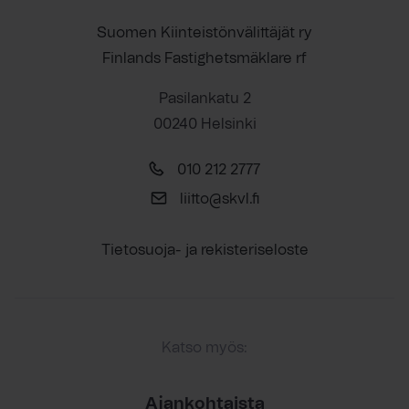
Suomen Kiinteistönvälittäjät ry
Finlands Fastighetsmäklare rf
Pasilankatu 2
00240 Helsinki
010 212 2777
liitto@skvl.fi
Tietosuoja- ja rekisteriseloste
Katso myös:
Ajankohtaista