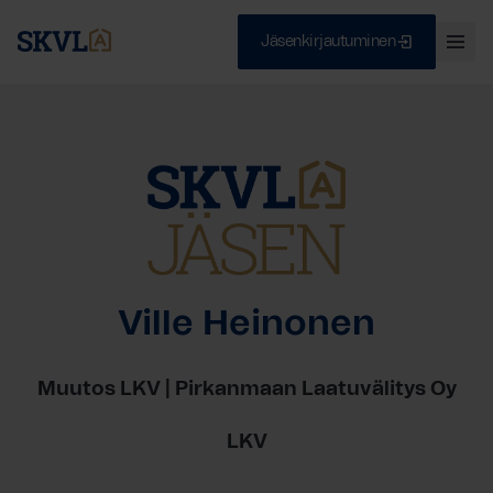
Jäsenkirjautuminen
Ava
val
Skip
Sulje
to
content
HAE
Ville Heinonen
Muutos LKV | Pirkanmaan Laatuvälitys Oy
LKV