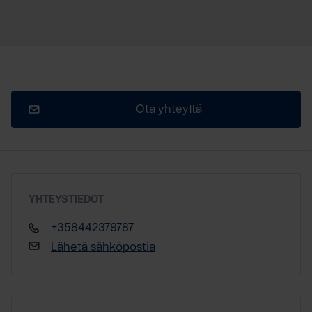
Ota yhteyttä
YHTEYSTIEDOT
+358442379787
Lähetä sähköpostia