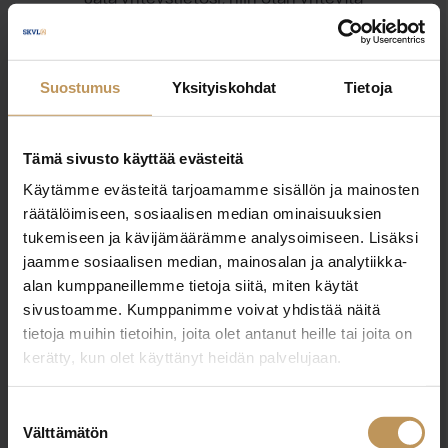
Ville Heinonen
Suostumus
Yksityiskohdat
Tietoja
+358442379787
ville.heinonen@muutoslkv.fi
Tämä sivusto käyttää evästeitä
Käytämme evästeitä tarjoamamme sisällön ja mainosten
räätälöimiseen, sosiaalisen median ominaisuuksien
tukemiseen ja kävijämäärämme analysoimiseen. Lisäksi
jaamme sosiaalisen median, mainosalan ja analytiikka-
"
*
" näyttää pakolliset kentät
alan kumppaneillemme tietoja siitä, miten käytät
sivustoamme. Kumppanimme voivat yhdistää näitä
tietoja muihin tietoihin, joita olet antanut heille tai joita on
Aihe
kerätty, kun olet käyttänyt heidän palvelujaan.
Suostumuksen
Välttämätön
valinta
Nimi
*