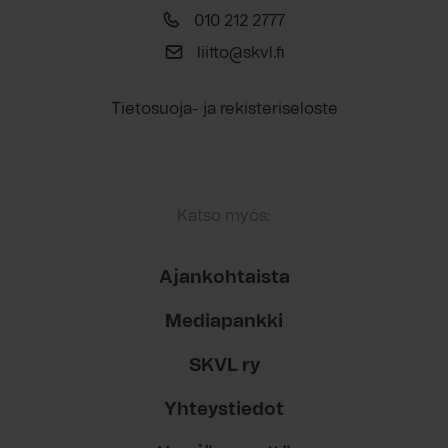
010 212 2777
liitto@skvl.fi
Tietosuoja- ja rekisteriseloste
Katso myös:
Ajankohtaista
Mediapankki
SKVL ry
Yhteystiedot