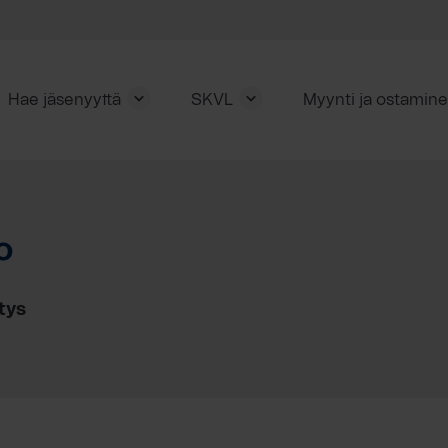
Hae jäsenyyttä
SKVL
Myynti ja ostamin
o
tys