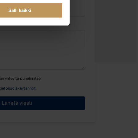
Salli kaikki
an yhteyttä puhelimitse
tietosuojakäytännöt