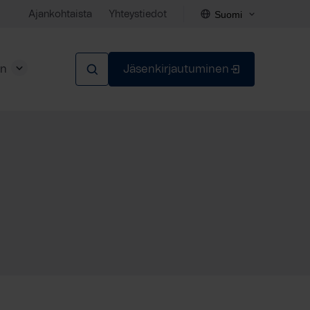
Suomi
Ajankohtaista
Yhteystiedot
en
Jäsenkirjautuminen
Sulje