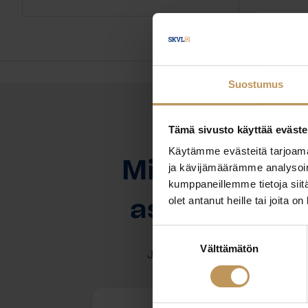
Suostumus
Tämä sivusto käyttää eväste
OTA YHTEYTTÄ
Käytämme evästeitä tarjoama
Miten voin au
ja kävijämäärämme analysoim
kumppaneillemme tietoja siitä
olet antanut heille tai joita o
asuntoasioi
Suostumuksen
Välttämätön
valinta
Jätä yhteystietosi, niin otan y
Vikke Vuono