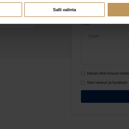
Salli valinta
istovalitys.fi
Viesti
Haluan että minuun oteta
Olen lukenut ja hyväksyn