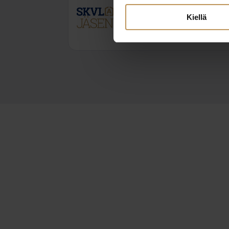
Kiellä
+358503373599
vikke.vuono@turunhuone