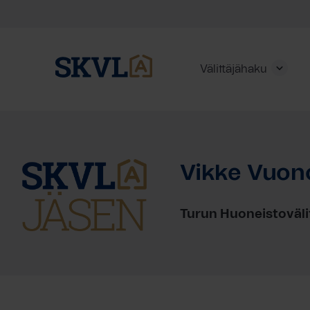
Välittäjähaku
Skip
to
content
Vikke Vuon
HAE
Turun Huoneistoväli