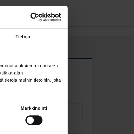
Tietoja
 ominaisuuksien tukemiseen
tiikka-alan
 kentät
ietoja muihin tietoihin, joita
Markkinointi
Sähköposti
*