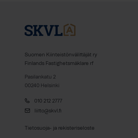
Suomen Kiinteistönvälittäjät ry
Finlands Fastighetsmäklare rf
Pasilankatu 2
00240 Helsinki
010 212 2777
liitto@skvl.fi
Tietosuoja- ja rekisteriseloste