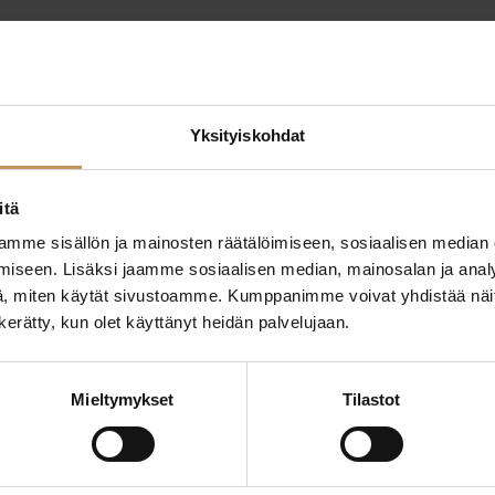
Yksityiskohdat
itä
mme sisällön ja mainosten räätälöimiseen, sosiaalisen median
ttaa
iseen. Lisäksi jaamme sosiaalisen median, mainosalan ja analy
"
*
" näyttää pakolliset
, miten käytät sivustoamme. Kumppanimme voivat yhdistää näitä t
n kerätty, kun olet käyttänyt heidän palvelujaan.
ssa?
Aihe
Mieltymykset
Tilastot
hteyttä
Nimi
*