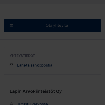
Ota yhteyttä
YHTEYSTIEDOT
Lähetä sähköpostia
Lapin Arvokiinteistöt Oy
Tutustu verkossa