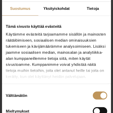
Suostumus
Yksityiskohdat
Tietoja
tuukka.harkonen@lapinarvokiinteistot.fi
Tämä sivusto käyttää evästeitä
Käytämme evästeitä tarjoamamme sisällön ja mainosten
"
*
" näyttää pakolliset kentät
räätälöimiseen, sosiaalisen median ominaisuuksien
tukemiseen ja kävijämäärämme analysoimiseen. Lisäksi
jaamme sosiaalisen median, mainosalan ja analytiikka-
alan kumppaneillemme tietoja siitä, miten käytät
Aihe
sivustoamme. Kumppanimme voivat yhdistää näitä
tietoja muihin tietoihin, joita olet antanut heille tai joita on
kerätty, kun olet käyttänyt heidän palvelujaan.
Nimi
*
Suostumuksen
Välttämätön
valinta
Mieltymykset
Sähköposti
*