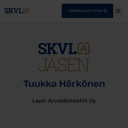
Jäsenkirjautuminen
Ava
val
Skip
Sulje
to
content
HAE
Tuukka Härkönen
Lapin Arvokiinteistöt Oy