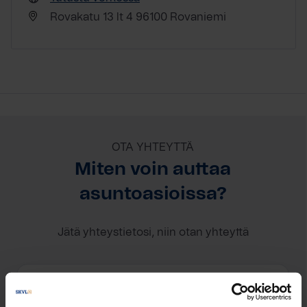
Rovakatu 13 lt 4 96100 Rovaniemi
OTA YHTEYTTÄ
Miten voin auttaa
asuntoasioissa?
Jätä yhteystietosi, niin otan yhteyttä
Tuukka Härkönen