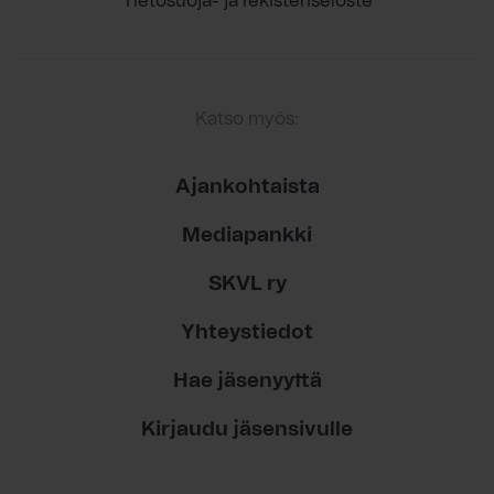
Tietosuoja- ja rekisteriseloste
Katso myös:
Ajankohtaista
Mediapankki
SKVL ry
Yhteystiedot
Hae jäsenyyttä
Kirjaudu jäsensivulle