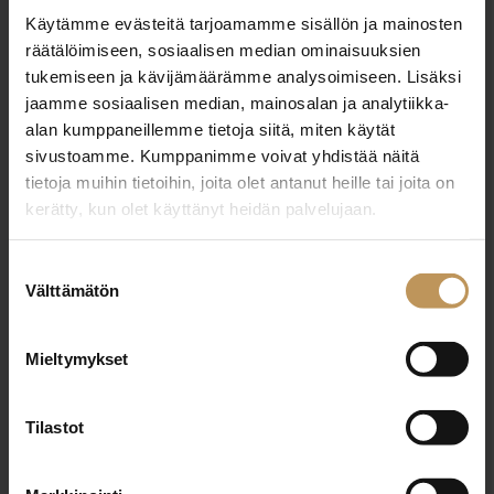
Miten voin auttaa
Käytämme evästeitä tarjoamamme sisällön ja mainosten
räätälöimiseen, sosiaalisen median ominaisuuksien
asuntoasioissa?
tukemiseen ja kävijämäärämme analysoimiseen. Lisäksi
jaamme sosiaalisen median, mainosalan ja analytiikka-
Jätä yhteystietosi, niin otan yhteyttä
alan kumppaneillemme tietoja siitä, miten käytät
sivustoamme. Kumppanimme voivat yhdistää näitä
tietoja muihin tietoihin, joita olet antanut heille tai joita on
Tuija Saari Isique
kerätty, kun olet käyttänyt heidän palvelujaan.
0503091517
Suostumuksen
tuija.isique@kotinelio.fi
Välttämätön
valinta
Mieltymykset
"
*
" näyttää pakolliset kentät
Tilastot