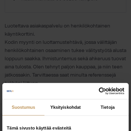
Luotettava asiakaspalvelu on henkilökohtainen
käyntikorttini.
Kodin myynti on luottamustehtävä, jossa välittäjän
henkilökohtainen osaaminen tukee välitystyötä alusta
loppuun saakka. Ihmistuntemus sekä ahkeruus tuovat
aina tulosta. Olen tehnyt paljon kauppaa, ja niin teen
jatkossakin. Tarvittaessa saat minulta referenssejä
työhöni liittyen.
Suostumus
Yksityiskohdat
Tietoja
OTA YHTEYTTÄ
Tämä sivusto käyttää evästeitä