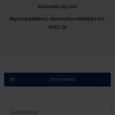
Kotineliö Oy LKV
Myyntipäällikkö, kiinteistönvälittäjä LKV,
KiAT, DI
Ota yhteyttä
YHTEYSTIEDOT