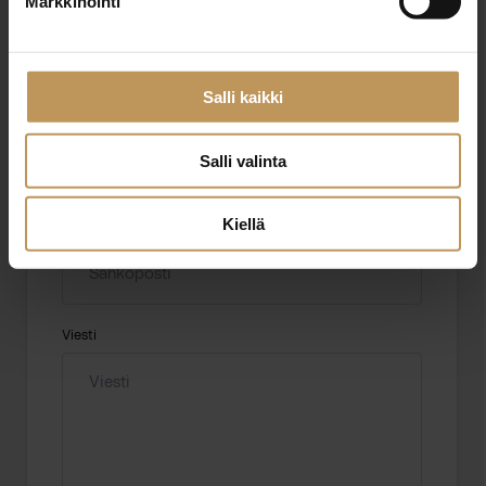
Markkinointi
Aihe
Salli kaikki
Nimi
*
Salli valinta
Kiellä
Sähköposti
*
Viesti