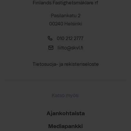
Finlands Fastighetsmäklare rf
Pasilankatu 2
00240 Helsinki
010 212 2777
liitto@skvl.fi
Tietosuoja- ja rekisteriseloste
Katso myös:
Ajankohtaista
Mediapankki