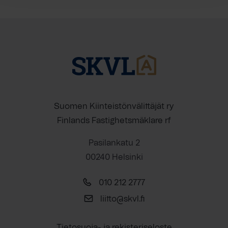
Suomen Kiinteistönvälittäjät ry
Finlands Fastighetsmäklare rf
Pasilankatu 2
00240 Helsinki
010 212 2777
liitto@skvl.fi
Tietosuoja- ja rekisteriseloste