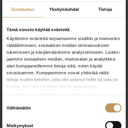
tuija@havenlkv.fi
Suostumus
Yksityiskohdat
Tietoja
Tämä sivusto käyttää evästeitä
Käytämme evästeitä tarjoamamme sisällön ja mainosten
"
*
" näyttää pakolliset kentät
räätälöimiseen, sosiaalisen median ominaisuuksien
tukemiseen ja kävijämäärämme analysoimiseen. Lisäksi
jaamme sosiaalisen median, mainosalan ja analytiikka-
alan kumppaneillemme tietoja siitä, miten käytät
Aihe
sivustoamme. Kumppanimme voivat yhdistää näitä
tietoja muihin tietoihin, joita olet antanut heille tai joita on
kerätty, kun olet käyttänyt heidän palvelujaan.
Nimi
*
Suostumuksen
Välttämätön
valinta
Sähköposti
*
Mieltymykset