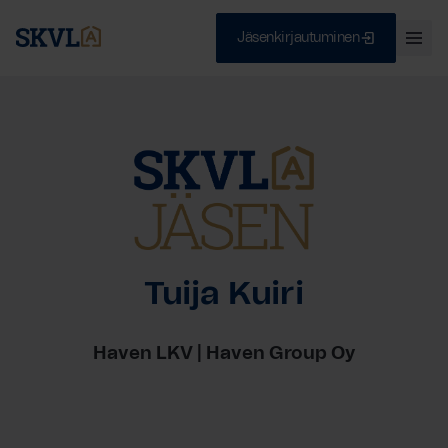
Jäsenkirjautuminen
Ava
val
Skip
Sulje
to
content
HAE
Tuija Kuiri
Haven LKV | Haven Group Oy