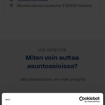
Munkkiniemen puistotie 3 00330 Helsinki
OTA YHTEYTTÄ
Miten voin auttaa
asuntoasioissa?
Jätä yhteystietosi, niin otan yhteyttä
Tuija Kuiri