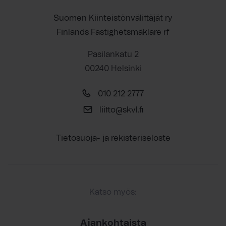
Suomen Kiinteistönvälittäjät ry
Finlands Fastighetsmäklare rf
Pasilankatu 2
00240 Helsinki
010 212 2777
liitto@skvl.fi
Tietosuoja- ja rekisteriseloste
Katso myös:
Ajankohtaista