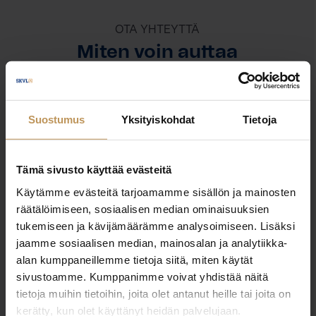
OTA YHTEYTTÄ
Miten voin auttaa
asuntoasioissa?
Jätä yhteystietosi, niin otan yhteyttä
Suostumus
Yksityiskohdat
Tietoja
Tämä sivusto käyttää evästeitä
Toni Järvinen
Käytämme evästeitä tarjoamamme sisällön ja mainosten
toni.jarvinen@aurealkv.fi
räätälöimiseen, sosiaalisen median ominaisuuksien
tukemiseen ja kävijämäärämme analysoimiseen. Lisäksi
jaamme sosiaalisen median, mainosalan ja analytiikka-
alan kumppaneillemme tietoja siitä, miten käytät
sivustoamme. Kumppanimme voivat yhdistää näitä
tietoja muihin tietoihin, joita olet antanut heille tai joita on
"
*
" näyttää pakolliset kentät
kerätty, kun olet käyttänyt heidän palvelujaan.