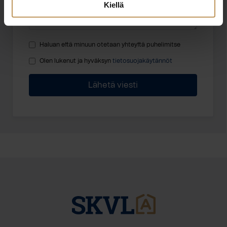
Kiellä
Haluan että minuun otetaan yhteyttä puhelimitse
Olen lukenut ja hyväksyn
tietosuojakäytännöt