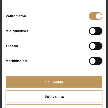
Suostumuksen
Aihe
Välttämätön
valinta
Mieltymykset
Nimi
*
Tilastot
Markkinointi
Sähköposti
*
Salli kaikki
Viesti
Salli valinta