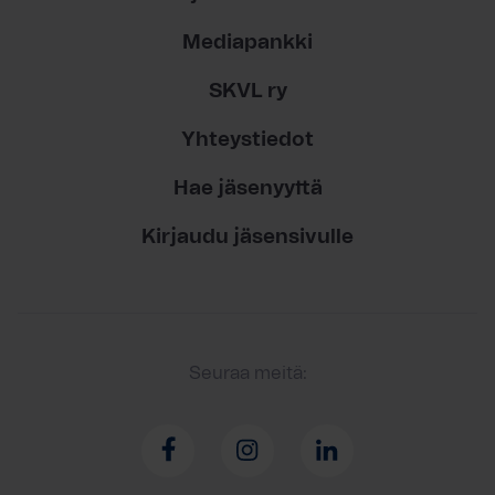
Mediapankki
SKVL ry
Yhteystiedot
Hae jäsenyyttä
Kirjaudu jäsensivulle
Seuraa meitä: