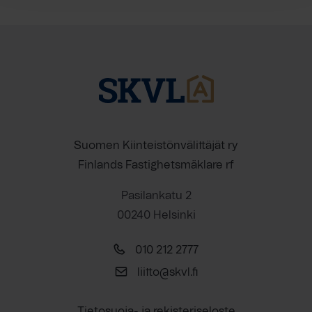
Suomen Kiinteistönvälittäjät ry
Finlands Fastighetsmäklare rf
Pasilankatu 2
00240 Helsinki
010 212 2777
liitto@skvl.fi
Tietosuoja- ja rekisteriseloste