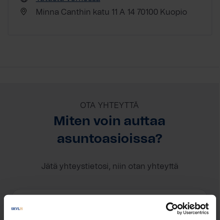
Minna Canthin katu 11 A 14 70100 Kuopio
OTA YHTEYTTÄ
Miten voin auttaa
asuntoasioissa?
Jätä yhteystietosi, niin otan yhteyttä
Tommi Seppänen