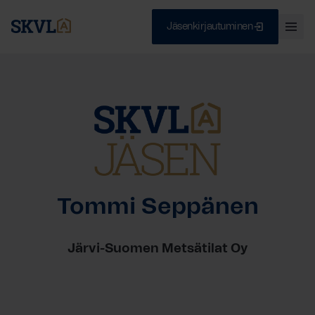
Jäsenkirjautuminen
Ava
val
Skip
Sulje
to
content
HAE
Tommi Seppänen
Järvi-Suomen Metsätilat Oy