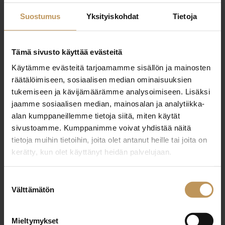
tommi.seppanen@metsatilat.fi
Suostumus
Yksityiskohdat
Tietoja
Tämä sivusto käyttää evästeitä
Käytämme evästeitä tarjoamamme sisällön ja mainosten
"
*
" näyttää pakolliset kentät
räätälöimiseen, sosiaalisen median ominaisuuksien
tukemiseen ja kävijämäärämme analysoimiseen. Lisäksi
jaamme sosiaalisen median, mainosalan ja analytiikka-
alan kumppaneillemme tietoja siitä, miten käytät
Aihe
sivustoamme. Kumppanimme voivat yhdistää näitä
tietoja muihin tietoihin, joita olet antanut heille tai joita on
kerätty, kun olet käyttänyt heidän palvelujaan.
Nimi
*
Suostumuksen
Välttämätön
valinta
Sähköposti
*
Mieltymykset