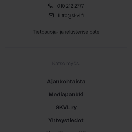
010 212 2777
liitto@skvl.fi
Tietosuoja- ja rekisteriseloste
Katso myös:
Ajankohtaista
Mediapankki
SKVL ry
Yhteystiedot