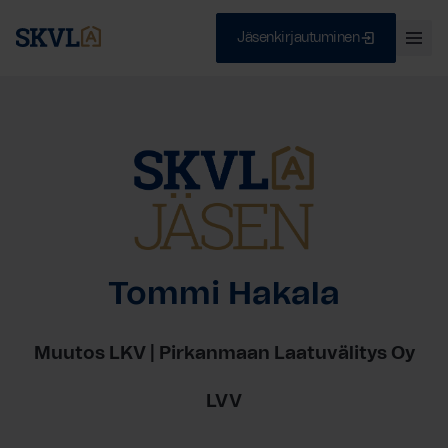
Jäsenkirjautuminen
Ava
val
Skip
Sulje
to
content
HAE
Tommi Hakala
Muutos LKV | Pirkanmaan Laatuvälitys Oy
LVV