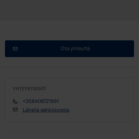
Ota yhteyttä
YHTEYSTIEDOT
+358406721991
Lähetä sähköpostia