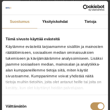
Tommi Hakala
Suostumus
Yksityiskohdat
Tietoja
+358406721991
tommi.hakala@muutoslkv.fi
Tämä sivusto käyttää evästeitä
Käytämme evästeitä tarjoamamme sisällön ja mainosten
räätälöimiseen, sosiaalisen median ominaisuuksien
tukemiseen ja kävijämäärämme analysoimiseen. Lisäksi
jaamme sosiaalisen median, mainosalan ja analytiikka-
"
*
" näyttää pakolliset kentät
alan kumppaneillemme tietoja siitä, miten käytät
sivustoamme. Kumppanimme voivat yhdistää näitä
tietoja muihin tietoihin, joita olet antanut heille tai joita on
Aihe
kerätty, kun olet käyttänyt heidän palvelujaan.
Suostumuksen
Välttämätön
valinta
Nimi
*