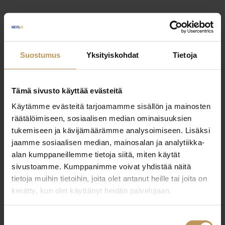
Jätä yhteystietosi, niin otan yhteyttä
Suostumus
Yksityiskohdat
Tietoja
Tomi Koivuranta
0407012903
Tämä sivusto käyttää evästeitä
tomi.koivuranta@jaakola.fi
Käytämme evästeitä tarjoamamme sisällön ja mainosten
räätälöimiseen, sosiaalisen median ominaisuuksien
tukemiseen ja kävijämäärämme analysoimiseen. Lisäksi
jaamme sosiaalisen median, mainosalan ja analytiikka-
alan kumppaneillemme tietoja siitä, miten käytät
"
*
" näyttää pakolliset kentät
sivustoamme. Kumppanimme voivat yhdistää näitä
tietoja muihin tietoihin, joita olet antanut heille tai joita on
kerätty, kun olet käyttänyt heidän palvelujaan.
Aihe
Suostumuksen