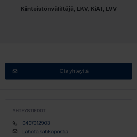
Kiinteistönvälittäjä, LKV, KiAT, LVV
Ota yhteyttä
YHTEYSTIEDOT
0407012903
Lähetä sähköpostia