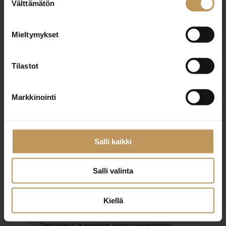
Välttämätön
valinta
Nimi
*
Mieltymykset
Tilastot
Sähköposti
*
Markkinointi
Viesti
Salli kaikki
Salli valinta
Kiellä
Haluan että minuun otetaan yhteyttä puhelimitse
Olen lukenut ja hyväksyn
tietosuojakäytännöt