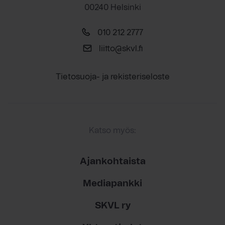
00240 Helsinki
010 212 2777
liitto@skvl.fi
Tietosuoja- ja rekisteriseloste
Katso myös:
Ajankohtaista
Mediapankki
SKVL ry