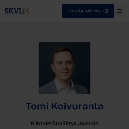
Jäsenkirjautuminen
Ava
val
Skip
Sulje
to
content
HAE
Tomi Koivuranta
Kiinteistönvälitys Jaakola