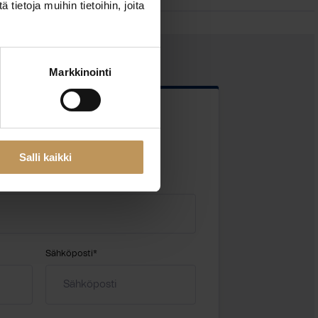
ietoja muihin tietoihin, joita
Markkinointi
 kentät
Salli kaikki
Sähköposti
*