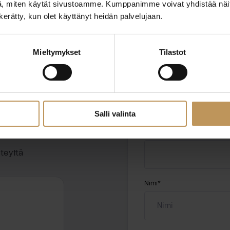
, miten käytät sivustoamme. Kumppanimme voivat yhdistää näitä t
n kerätty, kun olet käyttänyt heidän palvelujaan.
Mieltymykset
Tilastot
ttaa
"
*
" näyttää pakolliset
ssa?
Salli valinta
Aihe
hteyttä
Nimi
*