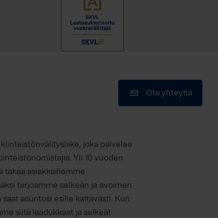
Ota yhteyttä
kiinteistönvälitysliike, joka palvelee
inteistönomistajia. Yli 10 vuoden
ä takaa asiakkaillemme
isäksi tarjoamme selkeän ja avoimen
saat asuntosi esille kattavasti. Kun
me siitä laadukkaat ja selkeät