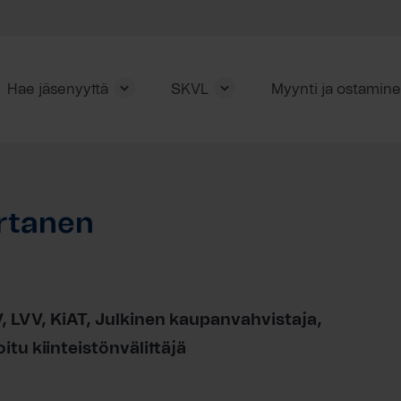
Hae jäsenyyttä
SKVL
Myynti ja ostamin
rtanen
, LVV, KiAT, Julkinen kaupanvahvistaja,
tu kiinteistönvälittäjä