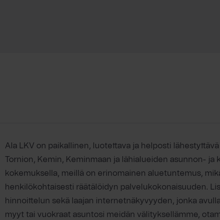
Ala LKV on paikallinen, luotettava ja helposti lähestyttävä 
Tornion, Kemin, Keminmaan ja lähialueiden asunnon- ja ki
kokemuksella, meillä on erinomainen aluetuntemus, mik
henkilökohtaisesti räätälöidyn palvelukokonaisuuden. L
hinnoittelun sekä laajan internetnäkyvyyden, jonka avulla 
myyt tai vuokraat asuntosi meidän välityksellämme, otam