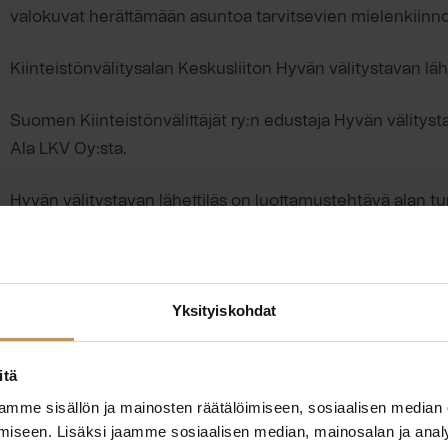
valokuvat herättämään asuntoa tarvitsevien mielenkiinn
Kiinteistönvälitysalan Keskusliiton Hyvän välitystavan läh
Suomen Kiinteistönvälittäjät ry:n edustaja Hyvän välitys
Ala LKV Oy:sta.
Hyvän välitystavan lähettiläs on luottamustehtävä alan tun
Tehtävään liittyy Hyvän välitystavan ohjeen esille tuomi
asiakkaiden ja kollegoiden kanssa.
Hyvän välitystavan lähettiläät valitsee Kiinteistönvälitysala
Yksityiskohdat
Valintaperusteina olivat lähettiläiden intohimo ja omistaut
innostusta välitystyön kehittämiseen, asiakaslähtöisyyttä
itä
pelisääntöjä tunnetuksi välitystoiminnan luotettavuuden
mme sisällön ja mainosten räätälöimiseen, sosiaalisen median
iseen. Lisäksi jaamme sosiaalisen median, mainosalan ja analy