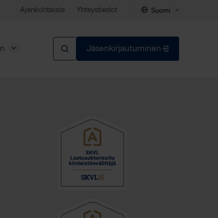
Suomi
Ajankohtaista
Yhteystiedot
en
Jäsenkirjautuminen
Sulje