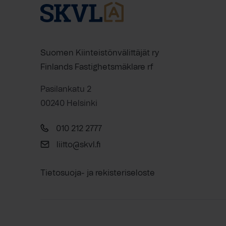
Suomen Kiinteistönvälittäjät ry
Finlands Fastighetsmäklare rf
Pasilankatu 2
00240 Helsinki
010 212 2777
liitto@skvl.fi
Tietosuoja- ja rekisteriseloste