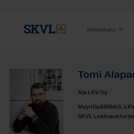
Välittäjähaku
Skip
to
content
Tomi Alapa
HAE
Ala LKV Oy
Myyntipäällikkö, LKV
SKVL Laatuauktorisoi