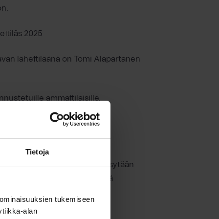
on.
ettiläs 2025
tavan lähettiläänä on Tomi Alapartanen
nustetuille ammattilaisille.
nen mm. arjen kohtaamisissa
n Keskusliitto ry:n hallitus.
Tietoja
uminen alalle. Lähettiläiltä kysytään
 sekä halua tehdä alan yhteisiä
 parantamiseksi.
 ominaisuuksien tukemiseen
tiikka-alan