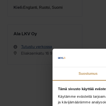
Englanti, Ruotsi, Suomi
Kieli:
Ala LKV Oy
Tutustu verkossa
Eliaksenkatu 16 95400 Tornio
Suostumus
Tämä sivusto käyttää eväste
Käytämme evästeitä tarjoama
ja kävijämäärämme analysoim