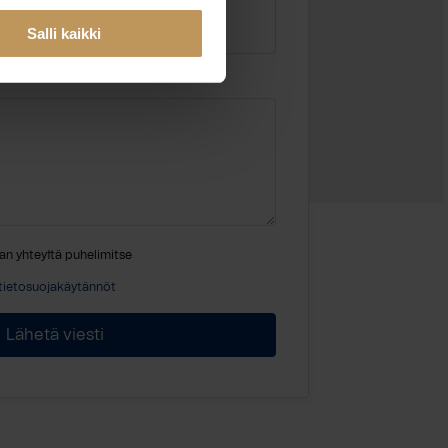
Salli kaikki
an yhteyttä puhelimitse
tietosuojakäytännöt