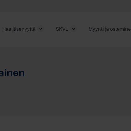
Hae jäsenyyttä
SKVL
Myynti ja ostamin
ainen