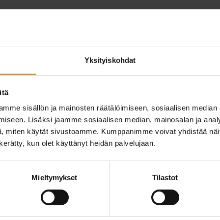
Yksityiskohdat
itä
mme sisällön ja mainosten räätälöimiseen, sosiaalisen median
ttaa
iseen. Lisäksi jaamme sosiaalisen median, mainosalan ja analy
"
*
" näyttää pakolliset
, miten käytät sivustoamme. Kumppanimme voivat yhdistää näitä t
n kerätty, kun olet käyttänyt heidän palvelujaan.
ssa?
Aihe
Mieltymykset
Tilastot
hteyttä
Nimi
*