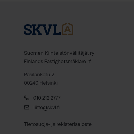
Suomen Kiinteistönvälittäjät ry
Finlands Fastighetsmäklare rf
Pasilankatu 2
00240 Helsinki
010 212 2777
liitto@skvl.fi
Tietosuoja- ja rekisteriseloste