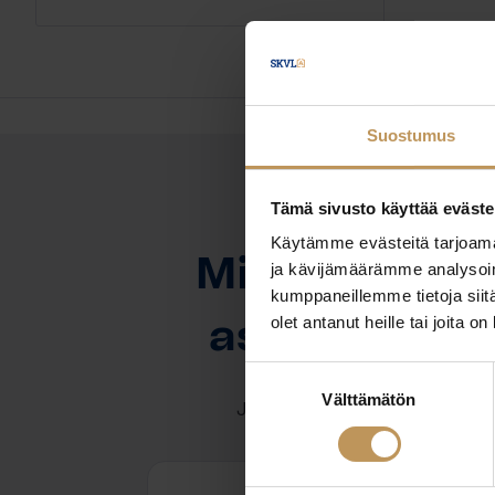
Suostumus
Tämä sivusto käyttää eväste
OTA YHTEYTTÄ
Käytämme evästeitä tarjoama
Miten voin au
ja kävijämäärämme analysoim
kumppaneillemme tietoja siitä
olet antanut heille tai joita o
asuntoasioi
Suostumuksen
Välttämätön
valinta
Jätä yhteystietosi, niin otan y
Timo Nevalainen