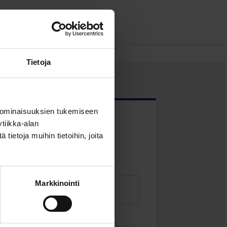
Tietoja
 ominaisuuksien tukemiseen
tiikka-alan
 kentät
ietoja muihin tietoihin, joita
Markkinointi
Sähköposti
*