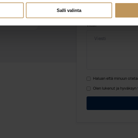
Salli valinta
use.fi
Viesti
Haluan että minuun oteta
Olen lukenut ja hyväksyn