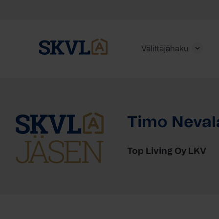
Välittäjähaku
Skip
to
content
Timo Neval
HAE
Top Living Oy LKV