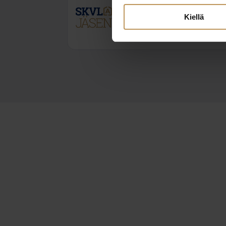
Kiellä
+358400462242
timo.nevalainen@topho