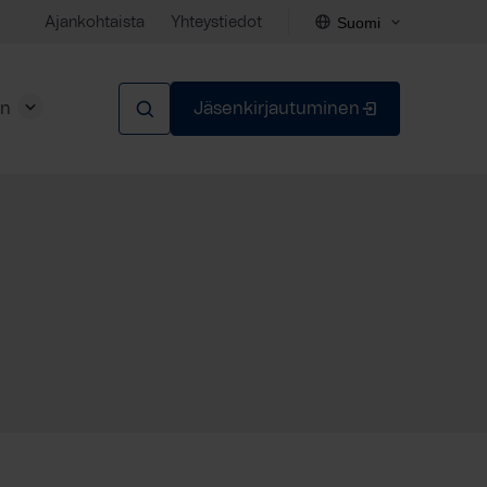
Suomi
Ajankohtaista
Yhteystiedot
en
Jäsenkirjautuminen
Sulje