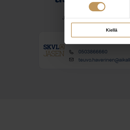
Jätä yhteystietosi, niin otan y
Kiellä
Teuvo Haverinen
0503866660
teuvo.haverinen@aikalk