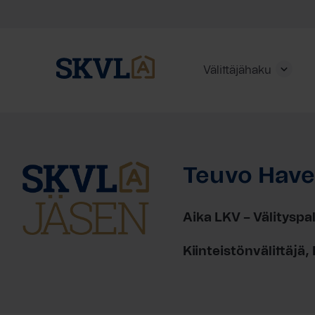
Välittäjähaku
Skip
to
content
Teuvo Have
HAE
Aika LKV – Välitysp
Kiinteistönvälittäjä