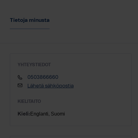
Tietoja minusta
YHTEYSTIEDOT
0503866660
Lähetä sähköpostia
KIELITAITO
Englanti, Suomi
Kieli: