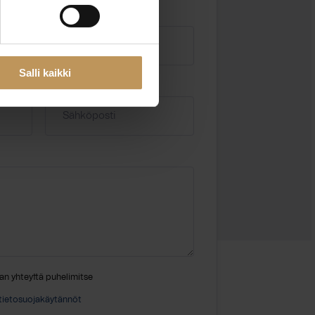
Salli kaikki
Sähköposti
*
an yhteyttä puhelimitse
tietosuojakäytännöt