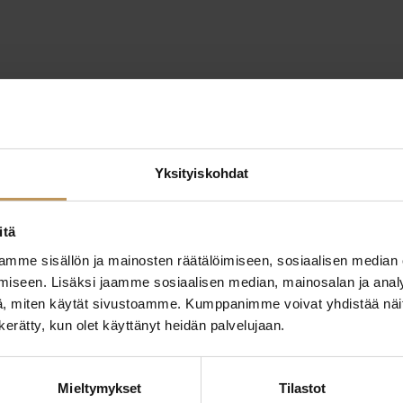
Yksityiskohdat
itä
mme sisällön ja mainosten räätälöimiseen, sosiaalisen median
iseen. Lisäksi jaamme sosiaalisen median, mainosalan ja analy
, miten käytät sivustoamme. Kumppanimme voivat yhdistää näitä t
n kerätty, kun olet käyttänyt heidän palvelujaan.
ttaa
"
*
" näyttää pakolliset
Mieltymykset
Tilastot
ssa?