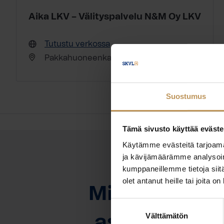
Aika LKV – Välityspalvelu N&M Oy LKV
Tutustu verkossa
Pakkahuoneenkatu 15 A 6 90100 Oulu
Suostumus
Tämä sivusto käyttää eväste
Käytämme evästeitä tarjoama
ja kävijämäärämme analysoim
kumppaneillemme tietoja siitä
OTA YHTEYTTÄ
olet antanut heille tai joita o
Miten voin au
Suostumuksen
Välttämätön
valinta
asuntoasioi