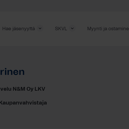
Hae jäsenyyttä
SKVL
Myynti ja ostamin
rinen
alvelu N&M Oy LKV
, Kaupanvahvistaja