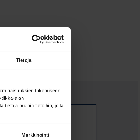
Tietoja
 ominaisuuksien tukemiseen
tiikka-alan
ietoja muihin tietoihin, joita
 kentät
Markkinointi