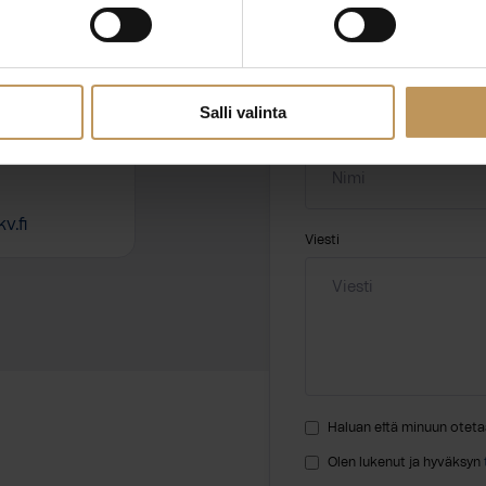
Aihe
hteyttä
Salli valinta
Nimi
*
v.fi
Viesti
Haluan että minuun oteta
Olen lukenut ja hyväksyn