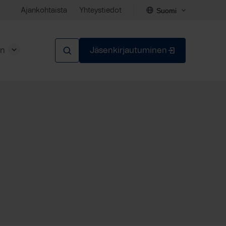
Suomi
Ajankohtaista
Yhteystiedot
en
Jäsenkirjautuminen
Sulje