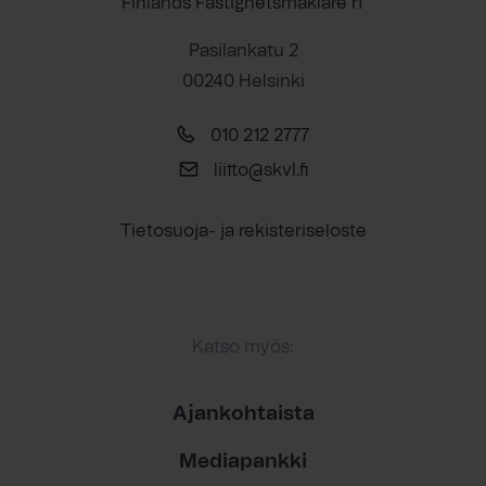
Finlands Fastighetsmäklare rf
Pasilankatu 2
00240 Helsinki
010 212 2777
liitto@skvl.fi
Tietosuoja- ja rekisteriseloste
Katso myös:
Ajankohtaista
Mediapankki