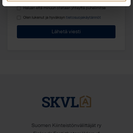
Haluan että minuun otetaan yhteyttä puhelimitse
Olen lukenut ja hyväksyn
tietosuojakäytännöt
Suomen Kiinteistönvälittäjät ry