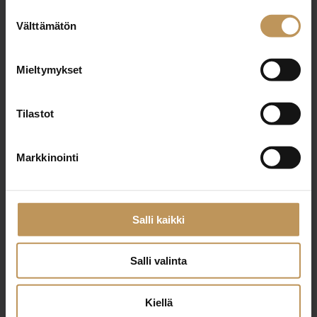
Aihe
Suostumuksen
Välttämätön
valinta
Mieltymykset
Nimi
*
Tilastot
Sähköposti
*
Markkinointi
Viesti
Salli kaikki
Salli valinta
Kiellä