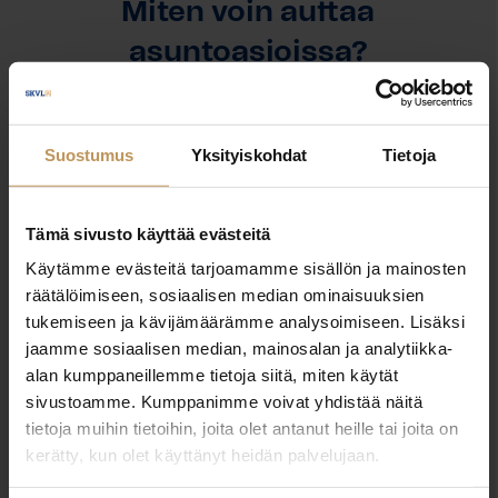
Miten voin auttaa
asuntoasioissa?
Jätä yhteystietosi, niin otan yhteyttä
Suostumus
Yksityiskohdat
Tietoja
Tero Ahtinen
Tämä sivusto käyttää evästeitä
0500786496
Käytämme evästeitä tarjoamamme sisällön ja mainosten
tero.ahtinen@ahtinen.com
räätälöimiseen, sosiaalisen median ominaisuuksien
tukemiseen ja kävijämäärämme analysoimiseen. Lisäksi
jaamme sosiaalisen median, mainosalan ja analytiikka-
alan kumppaneillemme tietoja siitä, miten käytät
sivustoamme. Kumppanimme voivat yhdistää näitä
"
*
" näyttää pakolliset kentät
tietoja muihin tietoihin, joita olet antanut heille tai joita on
kerätty, kun olet käyttänyt heidän palvelujaan.