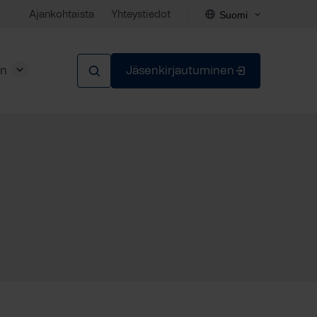
Suomi
Ajankohtaista
Yhteystiedot
en
Jäsenkirjautuminen
Sulje