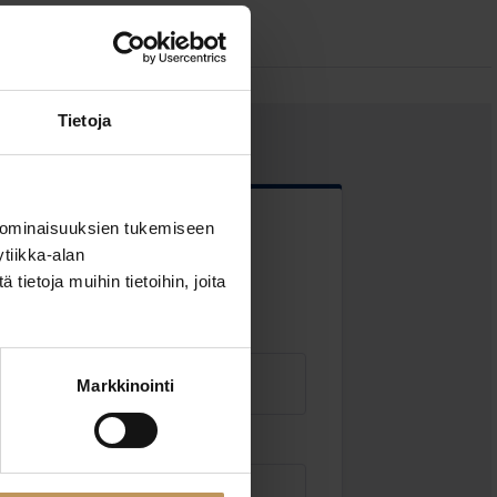
Tietoja
 ominaisuuksien tukemiseen
 kentät
tiikka-alan
ietoja muihin tietoihin, joita
Markkinointi
Sähköposti
*