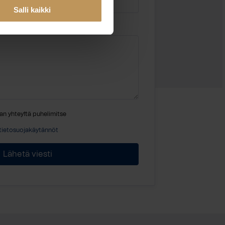
Salli kaikki
an yhteyttä puhelimitse
tietosuojakäytännöt