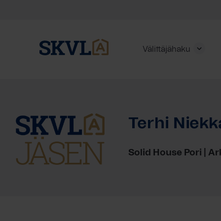
Välittäjähaku
Skip
to
content
Terhi Niekk
HAE
Solid House Pori | A