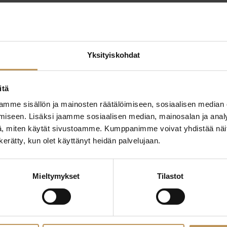
Yksityiskohdat
itä
mme sisällön ja mainosten räätälöimiseen, sosiaalisen median
ttaa
"
*
" näyttää pakolliset
iseen. Lisäksi jaamme sosiaalisen median, mainosalan ja analy
, miten käytät sivustoamme. Kumppanimme voivat yhdistää näitä t
ssa?
n kerätty, kun olet käyttänyt heidän palvelujaan.
Aihe
hteyttä
Mieltymykset
Tilastot
Nimi
*