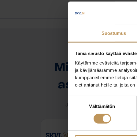
Suostumus
Tämä sivusto käyttää eväste
OTA YHTEYTTÄ
Käytämme evästeitä tarjoama
Miten voin au
ja kävijämäärämme analysoim
kumppaneillemme tietoja siitä
asuntoasioi
olet antanut heille tai joita o
Suostumuksen
Jätä yhteystietosi, niin otan y
Välttämätön
valinta
Terhi Niekka