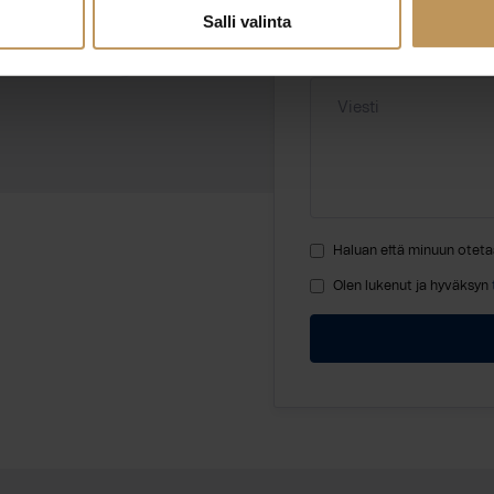
.fi
Salli valinta
Viesti
Haluan että minuun oteta
Olen lukenut ja hyväksyn