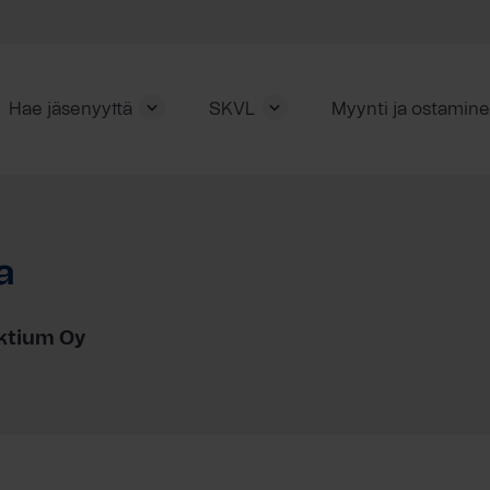
Hae jäsenyyttä
SKVL
Myynti ja ostamin
a
rktium Oy