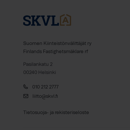
Suomen Kiinteistönvälittäjät ry
Finlands Fastighetsmäklare rf
Pasilankatu 2
00240 Helsinki
010 212 2777
liitto@skvl.fi
Tietosuoja- ja rekisteriseloste