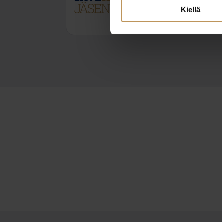
terhi.niekka@solidhouse
Kiellä