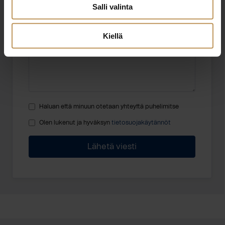
Salli valinta
Viesti
Kiellä
Haluan että minuun otetaan yhteyttä puhelimitse
Olen lukenut ja hyväksyn
tietosuojakäytännöt