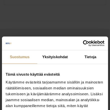
OTA YHTEYTTÄ
Miten voin auttaa
asuntoasioissa?
Suostumus
Yksityiskohdat
Tietoja
Jätä yhteystietosi, niin otan yhteyttä
Tämä sivusto käyttää evästeitä
Käytämme evästeitä tarjoamamme sisällön ja mainosten
räätälöimiseen, sosiaalisen median ominaisuuksien
Tarja Lintula
tukemiseen ja kävijämäärämme analysoimiseen. Lisäksi
jaamme sosiaalisen median, mainosalan ja analytiikka-
+358503206080
alan kumppaneillemme tietoja siitä, miten käytät
tarja.lintula@aninkainen.fi