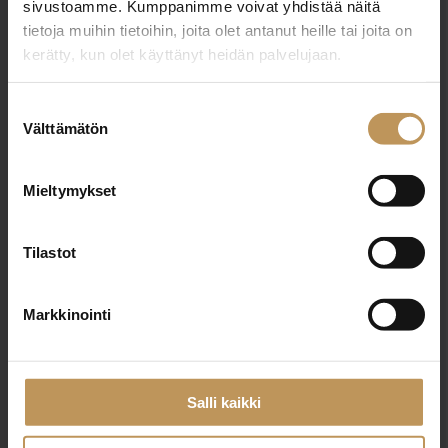
sivustoamme. Kumppanimme voivat yhdistää näitä
tietoja muihin tietoihin, joita olet antanut heille tai joita on
kerätty, kun olet käyttänyt heidän palvelujaan.
"
*
" näyttää pakolliset kentät
Suostumuksen
Välttämätön
valinta
Aihe
Mieltymykset
Tilastot
Nimi
*
Markkinointi
Sähköposti
*
Salli kaikki