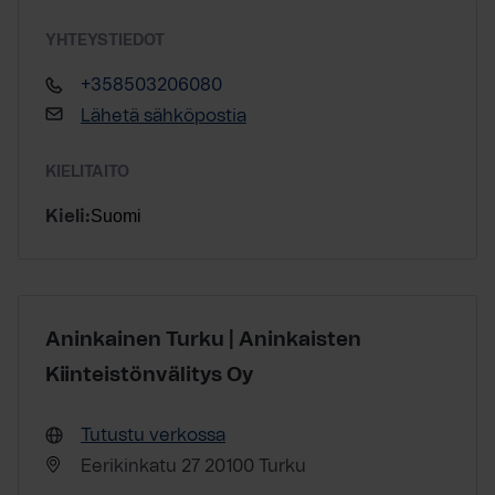
YHTEYSTIEDOT
+358503206080
Lähetä sähköpostia
KIELITAITO
Suomi
Kieli:
Aninkainen Turku | Aninkaisten
Kiinteistönvälitys Oy
Tutustu verkossa
Eerikinkatu 27 20100 Turku