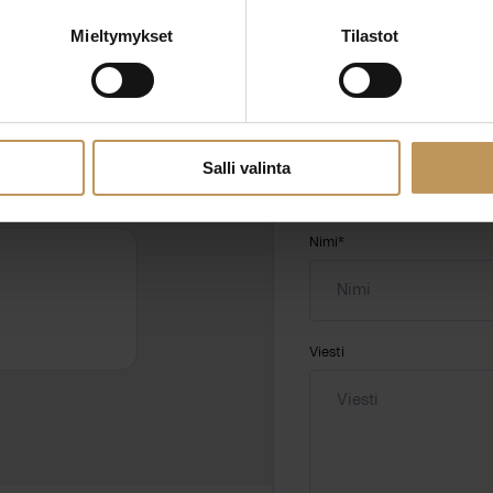
ttaa
Mieltymykset
Tilastot
"
*
" näyttää pakolliset
ssa?
Aihe
Salli valinta
hteyttä
Nimi
*
Viesti