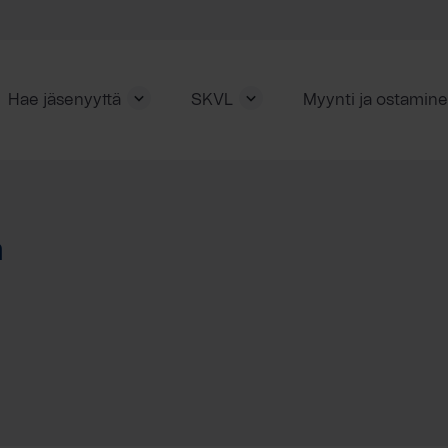
Hae jäsenyyttä
SKVL
Myynti ja ostamin
a