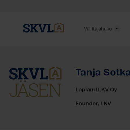
Välittäjähaku
Skip
to
content
Tanja Sotk
HAE
Lapland LKV Oy
Founder, LKV