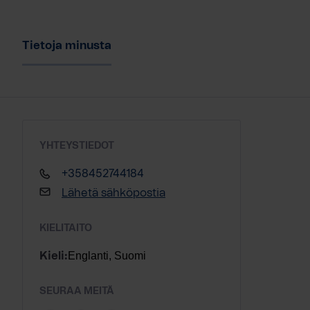
Tietoja minusta
YHTEYSTIEDOT
+358452744184
Lähetä sähköpostia
KIELITAITO
Englanti, Suomi
Kieli:
SEURAA MEITÄ