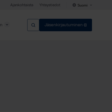
Suomi
Ajankohtaista
Yhteystiedot
en
Jäsenkirjautuminen
Sulje