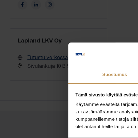
Lapland LKV Oy
Tutustu verkossa
Sivulankuja 10 B 99130 Sirkka
Suostumus
Tämä sivusto käyttää eväste
Käytämme evästeitä tarjoama
ja kävijämäärämme analysoim
kumppaneillemme tietoja siitä
olet antanut heille tai joita o
OTA YHTEYTTÄ