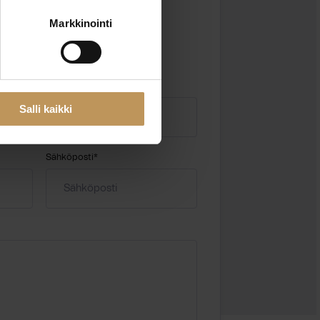
Markkinointi
 kentät
Salli kaikki
Sähköposti
*