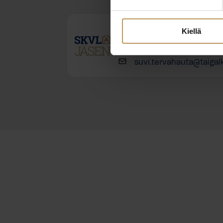
Suvi Tervahauta
Kiellä
+358444250259
suvi.tervahauta@taigalk