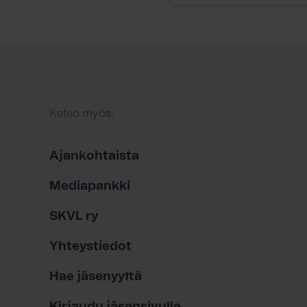
Katso myös:
Ajankohtaista
Mediapankki
SKVL ry
Yhteystiedot
Hae jäsenyyttä