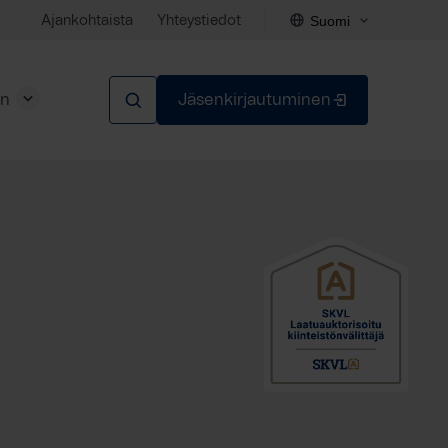
Suomi
Ajankohtaista
Yhteystiedot
en
Jäsenkirjautuminen
Sulje