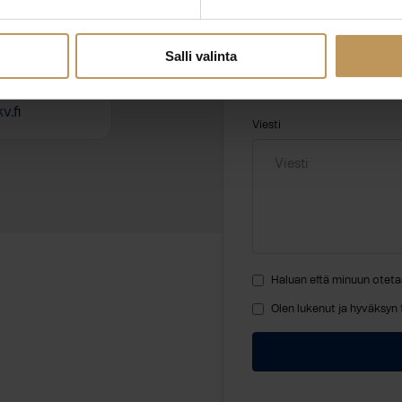
Nimi
*
Salli valinta
v.fi
Viesti
Haluan että minuun oteta
Olen lukenut ja hyväksyn