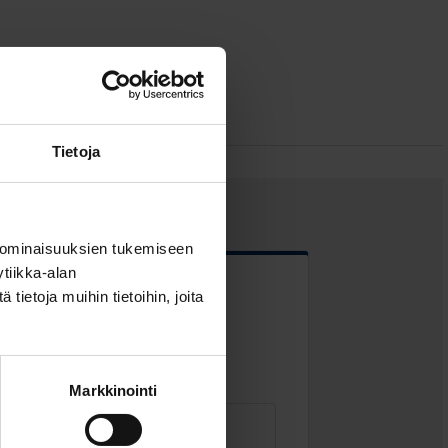
Tietoja
 ominaisuuksien tukemiseen
tiikka-alan
ietoja muihin tietoihin, joita
 kentät
Markkinointi