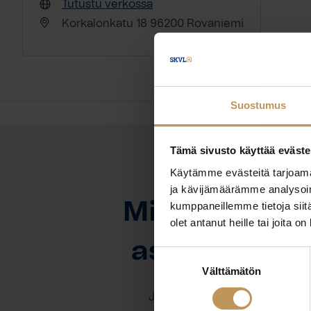
Tutustu verkossa
Korkalonkatu 18 96200 Rovaniemi
Suostumus
Tämä sivusto käyttää eväste
Käytämme evästeitä tarjoama
OTA YHTEYTTÄ
ja kävijämäärämme analysoim
Miten voin au
kumppaneillemme tietoja siitä
olet antanut heille tai joita o
asuntoasioi
Suostumuksen
Välttämätön
valinta
Jätä yhteystietosi, niin otan y