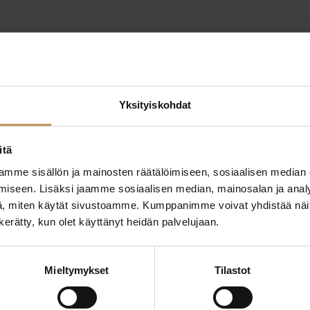
Yksityiskohdat
itä
mme sisällön ja mainosten räätälöimiseen, sosiaalisen median
iseen. Lisäksi jaamme sosiaalisen median, mainosalan ja analy
ttaa
, miten käytät sivustoamme. Kumppanimme voivat yhdistää näitä t
"
*
" näyttää pakolliset
n kerätty, kun olet käyttänyt heidän palvelujaan.
ssa?
Aihe
Mieltymykset
Tilastot
hteyttä