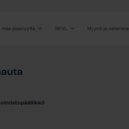
Hae jäsenyyttä
SKVL
Myynti ja ostamin
hauta
 toimistopäällikkö