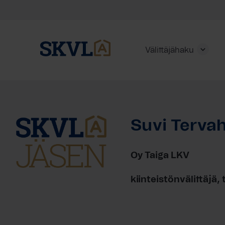
Välittäjähaku
Skip
to
content
Suvi Terva
HAE
Oy Taiga LKV
kiinteistönvälittäjä,