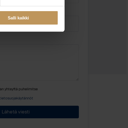
Sähköposti
*
Salli kaikki
an yhteyttä puhelimitse
tietosuojakäytännöt