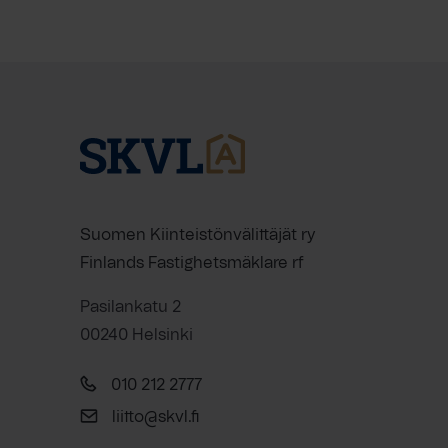
Suomen Kiinteistönvälittäjät ry
Finlands Fastighetsmäklare rf
Pasilankatu 2
00240 Helsinki
010 212 2777
liitto@skvl.fi