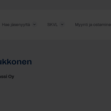
Hae jäsenyyttä
SKVL
Myynti ja ostamin
ukkonen
ssi Oy