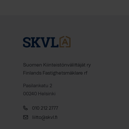
Suomen Kiinteistönvälittäjät ry
Finlands Fastighetsmäklare rf
Pasilankatu 2
00240 Helsinki
010 212 2777
liitto@skvl.fi