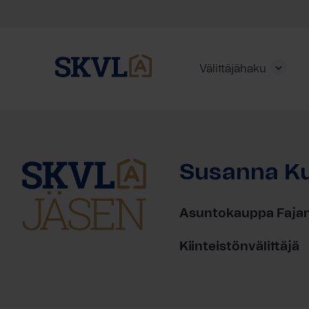
Välittäjähaku
Skip
to
content
Susanna K
HAE
Asuntokauppa Fajan
Kiinteistönvälittäjä