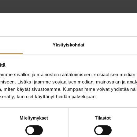
Yksityiskohdat
itä
mme sisällön ja mainosten räätälöimiseen, sosiaalisen median
iseen. Lisäksi jaamme sosiaalisen median, mainosalan ja analy
ttaa
, miten käytät sivustoamme. Kumppanimme voivat yhdistää näitä t
"
*
" näyttää pakolliset
n kerätty, kun olet käyttänyt heidän palvelujaan.
ssa?
Aihe
Mieltymykset
Tilastot
hteyttä