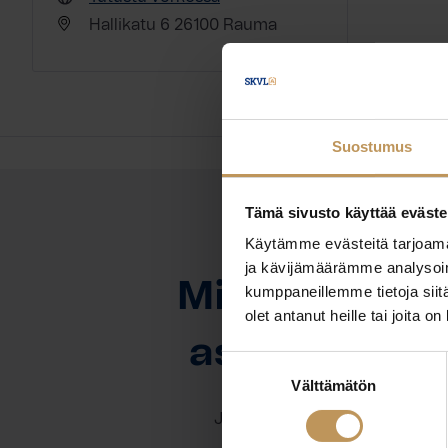
Hallikatu 6 26100 Rauma
Suostumus
Tämä sivusto käyttää eväste
Käytämme evästeitä tarjoama
OTA YHTEYTTÄ
ja kävijämäärämme analysoim
Miten voin au
kumppaneillemme tietoja siitä
olet antanut heille tai joita o
asuntoasioi
Suostumuksen
Välttämätön
valinta
Jätä yhteystietosi, niin otan y