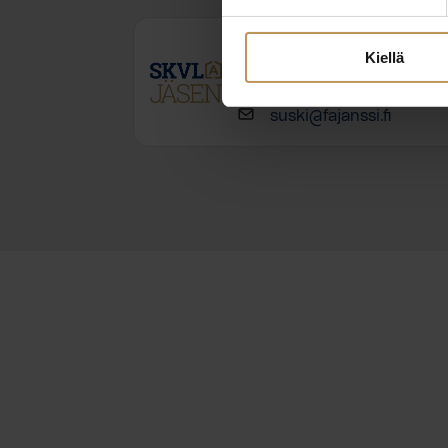
Susanna Kukkonen
Kiellä
0447477802
suski@fajanssi.fi