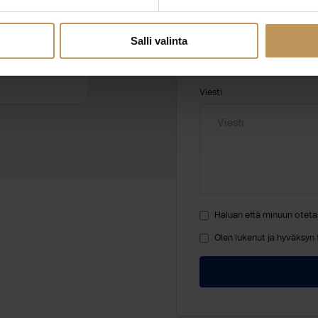
Nimi
*
Salli valinta
Viesti
Haluan että minuun oteta
Olen lukenut ja hyväksyn