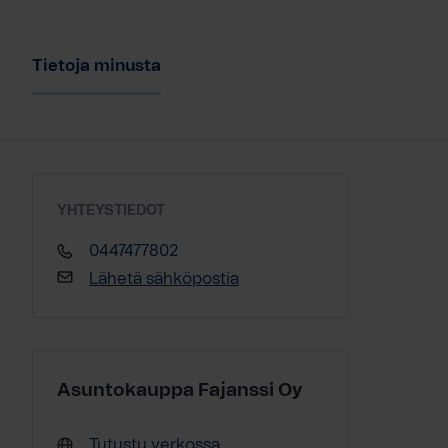
Tietoja minusta
YHTEYSTIEDOT
0447477802
Lähetä sähköpostia
Asuntokauppa Fajanssi Oy
Tutustu verkossa