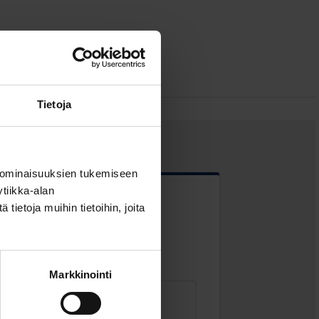
Tietoja
 ominaisuuksien tukemiseen
tiikka-alan
ietoja muihin tietoihin, joita
 kentät
Markkinointi