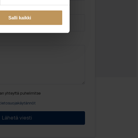
Sähköposti
*
Salli kaikki
an yhteyttä puhelimitse
tietosuojakäytännöt