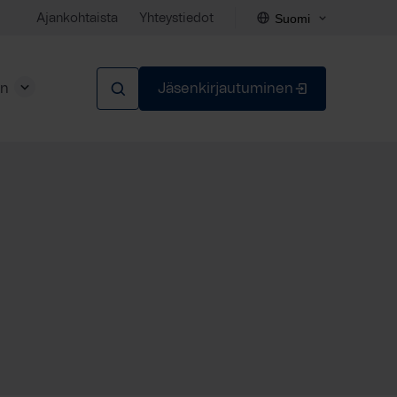
Suomi
Ajankohtaista
Yhteystiedot
en
Jäsenkirjautuminen
Sulje