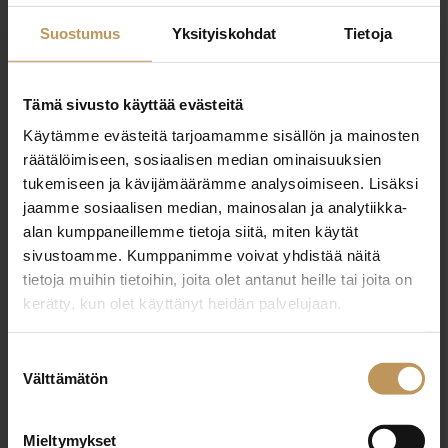
Suostumus
Yksityiskohdat
Tietoja
sini.hankonen@oulunarvokiinteistot.fi
Tämä sivusto käyttää evästeitä
Käytämme evästeitä tarjoamamme sisällön ja mainosten
"
*
" näyttää pakolliset kentät
räätälöimiseen, sosiaalisen median ominaisuuksien
tukemiseen ja kävijämäärämme analysoimiseen. Lisäksi
jaamme sosiaalisen median, mainosalan ja analytiikka-
alan kumppaneillemme tietoja siitä, miten käytät
Aihe
sivustoamme. Kumppanimme voivat yhdistää näitä
tietoja muihin tietoihin, joita olet antanut heille tai joita on
kerätty, kun olet käyttänyt heidän palvelujaan.
Nimi
*
Suostumuksen
Välttämätön
valinta
Mieltymykset
Sähköposti
*