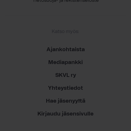
Tietosuoja- ja rekisteriseloste
Katso myös:
Ajankohtaista
Mediapankki
SKVL ry
Yhteystiedot
Hae jäsenyyttä
Kirjaudu jäsensivulle