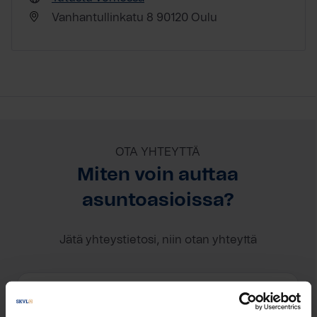
Vanhantullinkatu 8 90120 Oulu
OTA YHTEYTTÄ
Miten voin auttaa
asuntoasioissa?
Jätä yhteystietosi, niin otan yhteyttä
Sini Hankonen