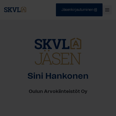
Jäsenkirjautuminen
Ava
val
Skip
Sulje
to
content
HAE
Sini Hankonen
Oulun Arvokiinteistöt Oy