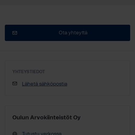
Ota yhteyttä
YHTEYSTIEDOT
Lähetä sähköpostia
Oulun Arvokiinteistöt Oy
Tutustu verkossa