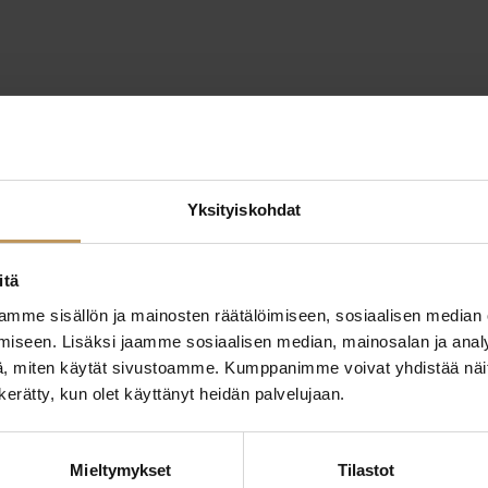
Yksityiskohdat
itä
mme sisällön ja mainosten räätälöimiseen, sosiaalisen median
iseen. Lisäksi jaamme sosiaalisen median, mainosalan ja analy
, miten käytät sivustoamme. Kumppanimme voivat yhdistää näitä t
n kerätty, kun olet käyttänyt heidän palvelujaan.
ttaa
"
*
" näyttää pakolliset
Mieltymykset
Tilastot
ssa?