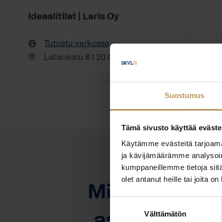
Ideaalitilat | Laris Oy
Tutustu verkossa
Lallankatu 8 I 20 04430 Järvenpää
Suostumus
Tämä sivusto käyttää eväste
Käytämme evästeitä tarjoama
ja kävijämäärämme analysoim
kumppaneillemme tietoja siitä
OTA YHTEYTTÄ
olet antanut heille tai joita o
Miten voin au
Suostumuksen
Välttämätön
valinta
asuntoasioi