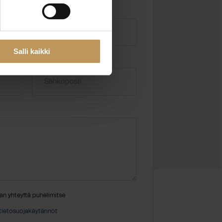
Salli kaikki
Sähköposti
*
an yhteyttä puhelimitse
tietosuojakäytännöt