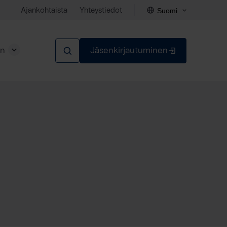
Suomi
Ajankohtaista
Yhteystiedot
en
Jäsenkirjautuminen
Sulje