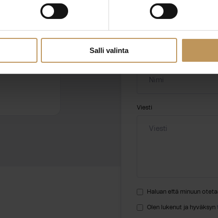
Aihe
hteyttä
Salli valinta
Nimi
*
Viesti
Haluan että minuun oteta
Olen lukenut ja hyväksyn