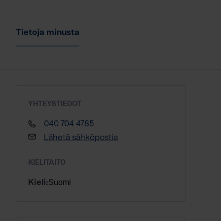
Tietoja minusta
YHTEYSTIEDOT
040 704 4785
Lähetä sähköpostia
KIELITAITO
Suomi
Kieli: