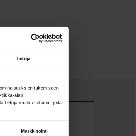
Tietoja
 ominaisuuksien tukemiseen
tiikka-alan
ietoja muihin tietoihin, joita
 kentät
Markkinointi