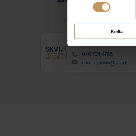
Jätä yhteystietosi, niin otan y
Kiellä
Sari Larjanne
040 704 4785
sari.larjanne@laris.fi