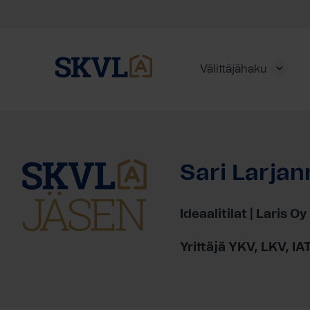
Välittäjähaku
Skip
to
content
Sari Larjan
HAE
Ideaalitilat | Laris Oy
Yrittäjä YKV, LKV, IA