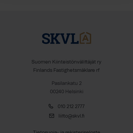
Suomen Kiinteistönvälittäjät ry
Finlands Fastighetsmäklare rf
Pasilankatu 2
00240 Helsinki
010 212 2777
liitto@skvl.fi
Tietosuoja- ja rekisteriseloste