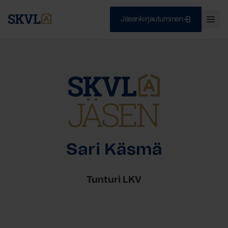
Jäsenkirjautuminen
Ava
val
Skip
Sulje
to
content
HAE
Sari Käsmä
Tunturi LKV