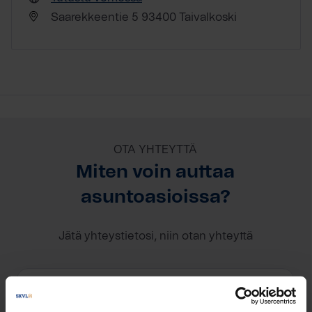
Saarekkeentie 5 93400 Taivalkoski
OTA YHTEYTTÄ
Miten voin auttaa
asuntoasioissa?
Jätä yhteystietosi, niin otan yhteyttä
Sari Käsmä