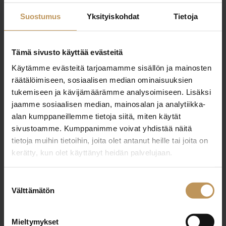
sari.kasma@tunturilkv.com
Suostumus
Yksityiskohdat
Tietoja
Tämä sivusto käyttää evästeitä
Käytämme evästeitä tarjoamamme sisällön ja mainosten
"
*
" näyttää pakolliset kentät
räätälöimiseen, sosiaalisen median ominaisuuksien
tukemiseen ja kävijämäärämme analysoimiseen. Lisäksi
jaamme sosiaalisen median, mainosalan ja analytiikka-
alan kumppaneillemme tietoja siitä, miten käytät
Aihe
sivustoamme. Kumppanimme voivat yhdistää näitä
tietoja muihin tietoihin, joita olet antanut heille tai joita on
kerätty, kun olet käyttänyt heidän palvelujaan.
Nimi
*
Suostumuksen
Välttämätön
valinta
Sähköposti
*
Mieltymykset