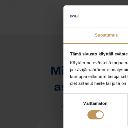
Suostumus
Tämä sivusto käyttää eväste
OTA YHTEYTTÄ
Käytämme evästeitä tarjoama
Miten voin au
ja kävijämäärämme analysoim
kumppaneillemme tietoja siitä
olet antanut heille tai joita o
asuntoasioi
Suostumuksen
Välttämätön
valinta
Jätä yhteystietosi, niin otan y
Samu Ahtiainen