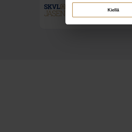
Kiellä
0449720723
samu@ateljelkv.fi