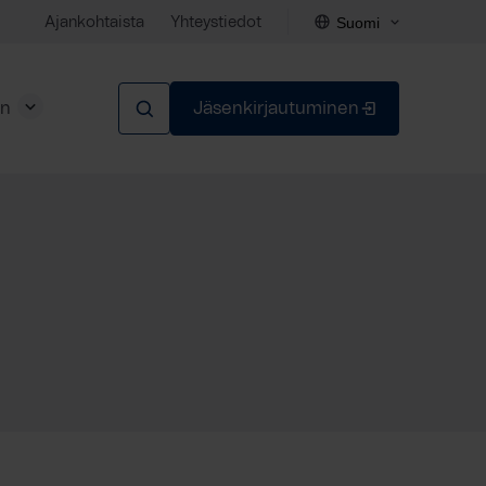
Suomi
Ajankohtaista
Yhteystiedot
en
Jäsenkirjautuminen
Sulje