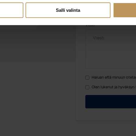
Salli valinta
Viesti
Haluan että minuun oteta
Olen lukenut ja hyväksyn