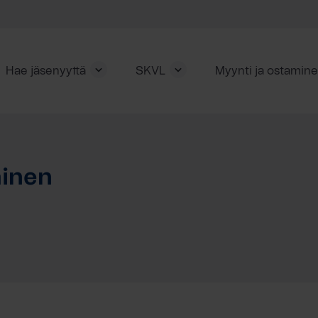
Hae jäsenyyttä
SKVL
Myynti ja ostamin
inen