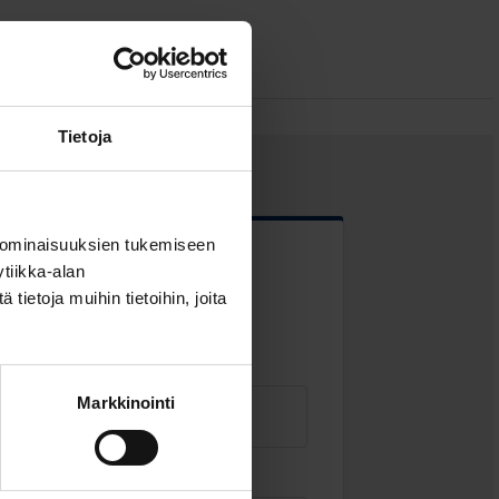
Tietoja
 ominaisuuksien tukemiseen
tiikka-alan
 kentät
ietoja muihin tietoihin, joita
Markkinointi
Sähköposti
*