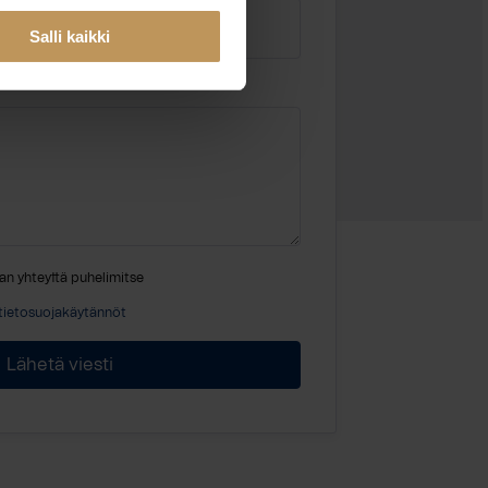
Salli kaikki
an yhteyttä puhelimitse
tietosuojakäytännöt