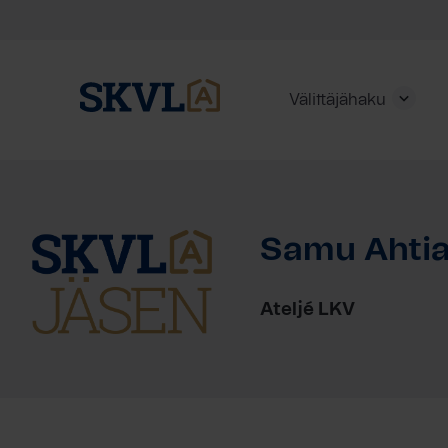
Välittäjähaku
Skip
to
content
Samu Ahtia
HAE
Ateljé LKV