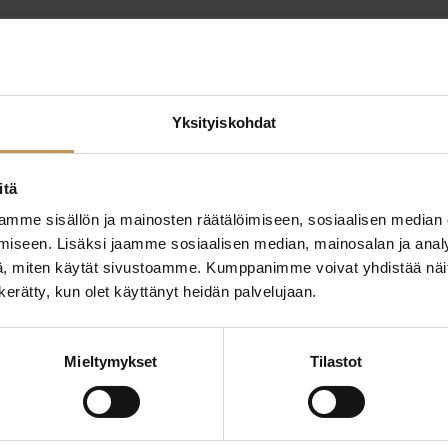
Yksityiskohdat
itä
mme sisällön ja mainosten räätälöimiseen, sosiaalisen median
ttaa
iseen. Lisäksi jaamme sosiaalisen median, mainosalan ja analy
"
*
" näyttää pakolliset
, miten käytät sivustoamme. Kumppanimme voivat yhdistää näitä t
n kerätty, kun olet käyttänyt heidän palvelujaan.
ssa?
Aihe
Mieltymykset
Tilastot
hteyttä
Nimi
*