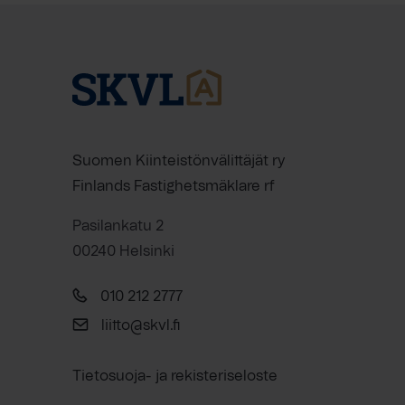
Suomen Kiinteistönvälittäjät ry
Finlands Fastighetsmäklare rf
Pasilankatu 2
00240 Helsinki
010 212 2777
liitto@skvl.fi
Tietosuoja- ja rekisteriseloste