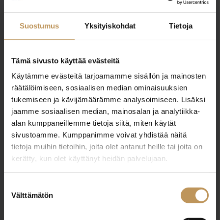
Saana Taskinen-Väkeväinen
Suostumus
Yksityiskohdat
Tietoja
saana@toivolkv.fi
Tämä sivusto käyttää evästeitä
Käytämme evästeitä tarjoamamme sisällön ja mainosten
räätälöimiseen, sosiaalisen median ominaisuuksien
"
*
" näyttää pakolliset kentät
tukemiseen ja kävijämäärämme analysoimiseen. Lisäksi
jaamme sosiaalisen median, mainosalan ja analytiikka-
alan kumppaneillemme tietoja siitä, miten käytät
sivustoamme. Kumppanimme voivat yhdistää näitä
Aihe
tietoja muihin tietoihin, joita olet antanut heille tai joita on
kerätty, kun olet käyttänyt heidän palvelujaan.
Suostumuksen
Nimi
*
Välttämätön
valinta