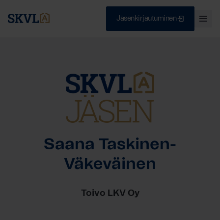
Jäsenkirjautuminen
Ava
val
Skip
Sulje
to
content
HAE
Saana Taskinen-
Väkeväinen
Toivo LKV Oy