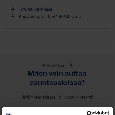
Tutustu verkossa
Kajaaninkatu 25 M 1 90100 Oulu
OTA YHTEYTTÄ
Miten voin auttaa
asuntoasioissa?
Jätä yhteystietosi, niin otan yhteyttä