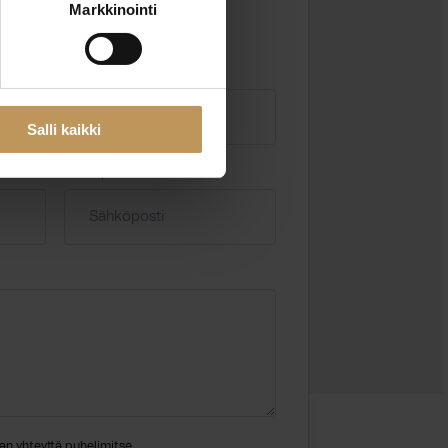
Markkinointi
Salli kaikki
Sähköposti
*
an yhteyttä puhelimitse