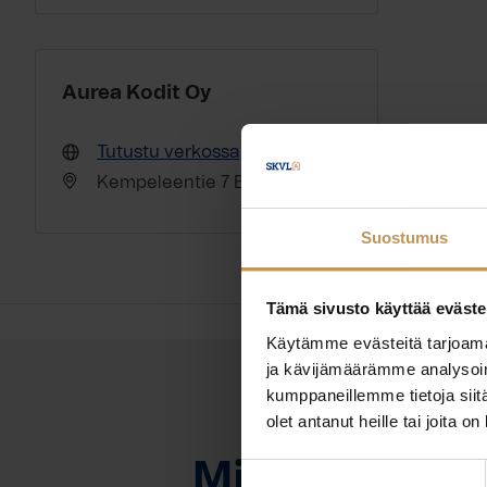
Aurea Kodit Oy
Tutustu verkossa
Kempeleentie 7 B 90400 Oulu
Suostumus
Tämä sivusto käyttää eväste
Käytämme evästeitä tarjoama
ja kävijämäärämme analysoim
kumppaneillemme tietoja siitä
olet antanut heille tai joita o
OTA YHTEYTTÄ
Miten voin au
Suostumuksen