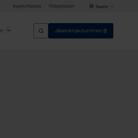
Suomi
Ajankohtaista
Yhteystiedot
en
Jäsenkirjautuminen
Sulje