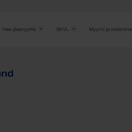
Hae jäsenyyttä
SKVL
Myynti ja ostamin
und