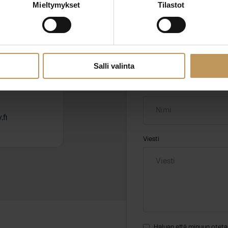
Mieltymykset
Tilastot
ssa?
Aihe
hteyttä
Salli valinta
Nimi
*
fi
Viesti
Haluan että minuun oteta