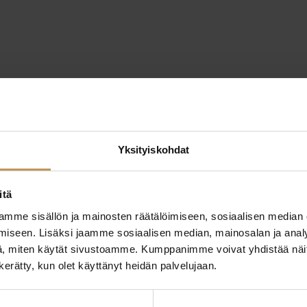
Yksityiskohdat
itä
mme sisällön ja mainosten räätälöimiseen, sosiaalisen median
iseen. Lisäksi jaamme sosiaalisen median, mainosalan ja analy
, miten käytät sivustoamme. Kumppanimme voivat yhdistää näitä t
n kerätty, kun olet käyttänyt heidän palvelujaan.
ttaa
"
*
" näyttää pakolliset