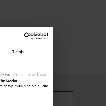
Tietoja
 ominaisuuksien tukemiseen
tiikka-alan
ietoja muihin tietoihin, joita
 kentät