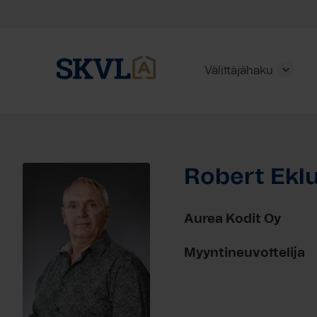
Välittäjähaku
Skip
to
content
Robert Ekl
HAE
Aurea Kodit Oy
Myyntineuvottelija