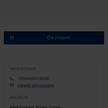
Ota yhteyttä
YHTEYSTIEDOT
+358405503938
Lähetä sähköpostia
KIELITAITO
Englanti, Ruotsi, Suomi
Kieli: