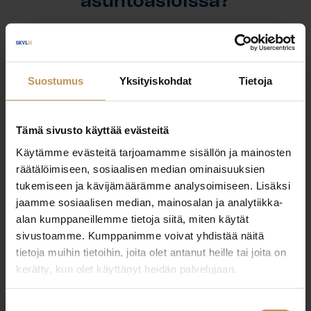
asuntoasioissa?
Jätä yhteystietosi, niin otan yhteyttä
Suostumus
Yksityiskohdat
Tietoja
Risto Taskinen
+358405503938
Tämä sivusto käyttää evästeitä
risto.taskinen@muutoslkv.fi
Käytämme evästeitä tarjoamamme sisällön ja mainosten
räätälöimiseen, sosiaalisen median ominaisuuksien
tukemiseen ja kävijämäärämme analysoimiseen. Lisäksi
jaamme sosiaalisen median, mainosalan ja analytiikka-
alan kumppaneillemme tietoja siitä, miten käytät
"
*
" näyttää pakolliset kentät
sivustoamme. Kumppanimme voivat yhdistää näitä
tietoja muihin tietoihin, joita olet antanut heille tai joita on
kerätty, kun olet käyttänyt heidän palvelujaan.
Aihe
Suostumuksen