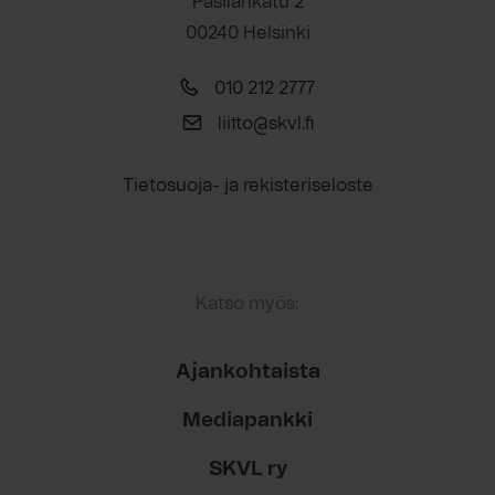
Pasilankatu 2
00240 Helsinki
010 212 2777
liitto@skvl.fi
Tietosuoja- ja rekisteriseloste
Katso myös:
Ajankohtaista
Mediapankki
SKVL ry