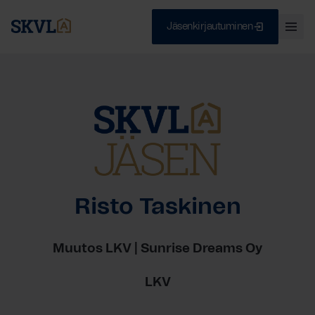
Jäsenkirjautuminen
Ava
val
Skip
Sulje
to
content
HAE
Risto Taskinen
Muutos LKV | Sunrise Dreams Oy
LKV