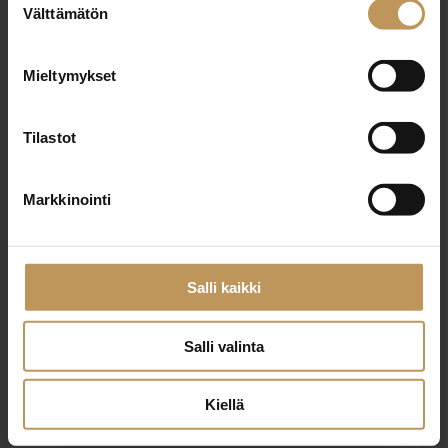
Välttämätön
valinta
Nimi
*
Mieltymykset
Tilastot
Sähköposti
*
Markkinointi
Viesti
Salli kaikki
Salli valinta
Kiellä
Haluan että minuun otetaan yhteyttä puhelimitse