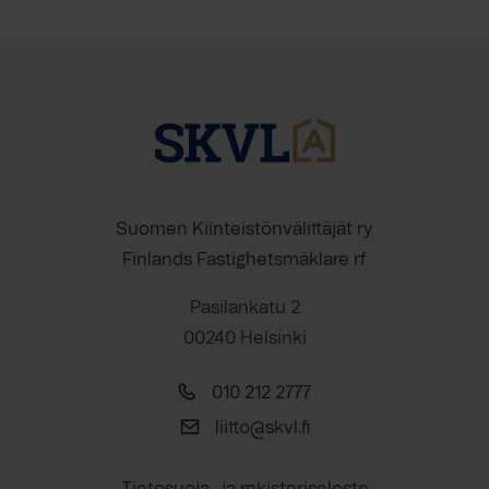
Suomen Kiinteistönvälittäjät ry
Finlands Fastighetsmäklare rf
Pasilankatu 2
00240 Helsinki
010 212 2777
liitto@skvl.fi
Tietosuoja- ja rekisteriseloste