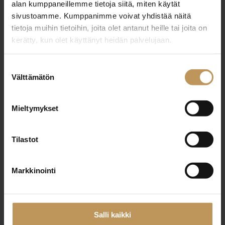
alan kumppaneillemme tietoja siitä, miten käytät
0500729473
sivustoamme. Kumppanimme voivat yhdistää näitä
riitta.ojala@huoneistolinja.fi
tietoja muihin tietoihin, joita olet antanut heille tai joita on
kerätty, kun olet käyttänyt heidän palvelujaan.
Suostumuksen
Välttämätön
"
*
" näyttää pakolliset kentät
valinta
Mieltymykset
Aihe
Tilastot
Markkinointi
Nimi
*
Salli kaikki
Sähköposti
*