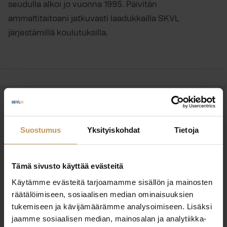
seudulla alkoi jo vuonna 1995. Päivitän
ammattitaitoani jatkuvasti laadukkailla SKVL
järjestämillä koulutuksilla.
OTA YHTEYTTÄ
Miten voin auttaa
Suostumus
Yksityiskohdat
Tietoja
asuntoasioissa?
Tämä sivusto käyttää evästeitä
Jätä yhteystietosi, niin otan yhteyttä
Käytämme evästeitä tarjoamamme sisällön ja mainosten
räätälöimiseen, sosiaalisen median ominaisuuksien
tukemiseen ja kävijämäärämme analysoimiseen. Lisäksi
Riitta Ojala
jaamme sosiaalisen median, mainosalan ja analytiikka-