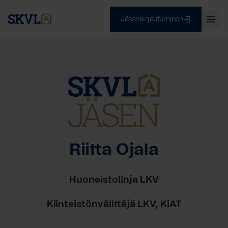
Jäsenkirjautuminen
Ava
val
Skip
Sulje
to
content
HAE
Riitta Ojala
Huoneistolinja LKV
Kiinteistönvälittäjä LKV, KiAT