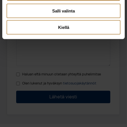
Salli valinta
Viesti
Kiellä
Haluan että minuun otetaan yhteyttä puhelimitse
Olen lukenut ja hyväksyn
tietosuojakäytännöt