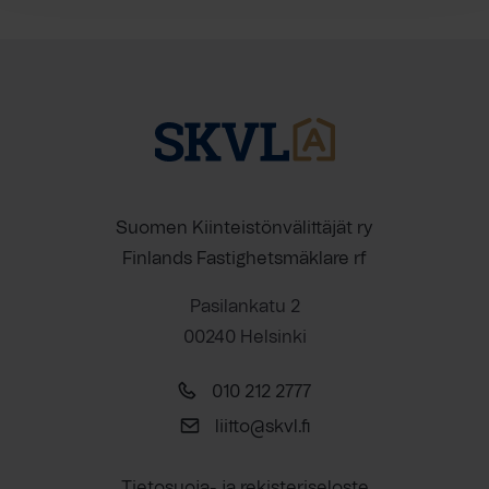
Suomen Kiinteistönvälittäjät ry
Finlands Fastighetsmäklare rf
Pasilankatu 2
00240 Helsinki
010 212 2777
liitto@skvl.fi
Tietosuoja- ja rekisteriseloste