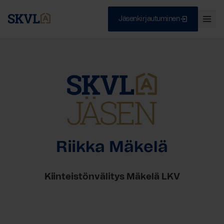
Jäsenkirjautuminen
Ava
val
Skip
Sulje
to
content
HAE
Riikka Mäkelä
Kiinteistönvälitys Mäkelä LKV