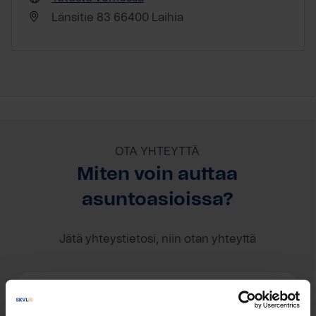
Länsitie 83 66400 Laihia
OTA YHTEYTTÄ
Miten voin auttaa
asuntoasioissa?
Jätä yhteystietosi, niin otan yhteyttä
Riikka Mäkelä