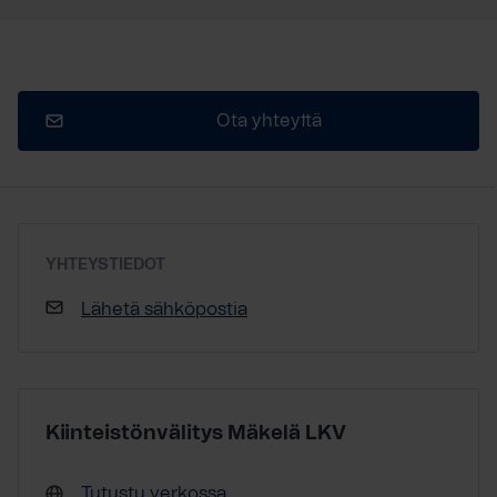
Ota yhteyttä
YHTEYSTIEDOT
Lähetä sähköpostia
Kiinteistönvälitys Mäkelä LKV
Tutustu verkossa