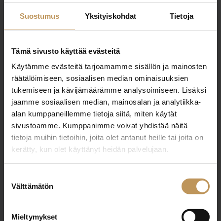
riikka.makela@hrmakela.fi
Suostumus
Yksityiskohdat
Tietoja
Tämä sivusto käyttää evästeitä
Käytämme evästeitä tarjoamamme sisällön ja mainosten
"
*
" näyttää pakolliset kentät
räätälöimiseen, sosiaalisen median ominaisuuksien
tukemiseen ja kävijämäärämme analysoimiseen. Lisäksi
jaamme sosiaalisen median, mainosalan ja analytiikka-
alan kumppaneillemme tietoja siitä, miten käytät
Aihe
sivustoamme. Kumppanimme voivat yhdistää näitä
tietoja muihin tietoihin, joita olet antanut heille tai joita on
kerätty, kun olet käyttänyt heidän palvelujaan.
Nimi
*
Suostumuksen
Välttämätön
valinta
Sähköposti
*
Mieltymykset